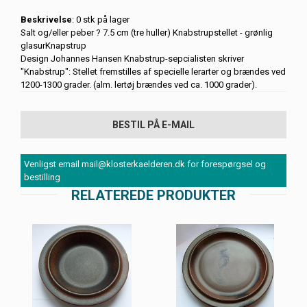
Beskrivelse
: 0 stk på lager
Salt og/eller peber ? 7.5 cm (tre huller) Knabstrupstellet - grønlig
glasurKnapstrup
Design Johannes Hansen Knabstrup-sepcialisten skriver
"Knabstrup": Stellet fremstilles af specielle lerarter og brændes ved
1200-1300 grader. (alm. lertøj brændes ved ca. 1000 grader).
BESTIL PÅ E-MAIL
Venligst email mail@klosterkaelderen.dk for forespørgsel og
bestilling
RELATEREDE PRODUKTER