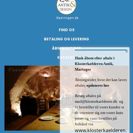
Kad-ringen.dk
FIND OS
BETALING OG LEVERING
ÅBNINGSTIDER
×
KATALOG
Husk åbent efter aftale i
Klosterkælderen Antik,
Mariager
Åbningstider, hvor der kan laves
aftaler,
opdateres her
Besøg aftales på
mail@klosterkaelderen.dk
og
vi henstiller til vores kunder at
de orientere sig om vores faste
priser og varer bestilles på
forhånd via
www.klosterkaelderen.