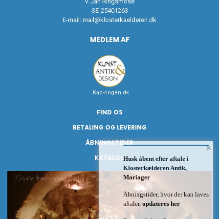
v. Jan Ringsmose
SE-25401263
E-mail:
mail@klosterkaelderen.dk
MEDLEM AF
Kad-ringen.dk
FIND OS
BETALING OG LEVERING
ÅBNINGSTIDER
×
KATALOG
Husk åbent efter aftale i
Klosterkælderen Antik,
Mariager
Åbningstider, hvor der kan laves
aftaler,
opdateres her