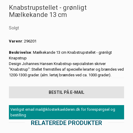
Knabstrupstellet - grønligt
Mælkekande 13 cm
Solgt
Varenr
: 296201
Beskrivelse
: Mælkekande 13 cm Knabstrupstellet - grønligt
Knapstrup
Design Johannes Hansen Knabstrup-sepcialisten skriver
"Knabstrup": Stellet fremstilles af specielle lerarter og brændes ved
1200-1300 grader. (alm. lertøj brændes ved ca. 1000 grader).
BESTIL PÅ E-MAIL
Venligst email mail@klosterkaelderen.dk for forespørgsel og
bestilling
RELATEREDE PRODUKTER