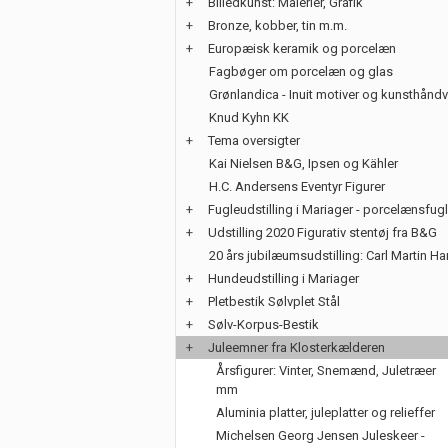
+
Billedkunst: Malerier, Grafik
+
Bronze, kobber, tin m.m.
+
Europæisk keramik og porcelæn
Fagbøger om porcelæn og glas
Grønlandica - Inuit motiver og kunsthånd
Knud Kyhn KK
+
Tema oversigter
Kai Nielsen B&G, Ipsen og Kähler
H.C. Andersens Eventyr Figurer
+
Fugleudstilling i Mariager - porcelænsfug
+
Udstilling 2020 Figurativ stentøj fra B&G
20 års jubilæumsudstilling: Carl Martin H
+
Hundeudstilling i Mariager
+
Pletbestik Sølvplet Stål
+
Sølv-Korpus-Bestik
+
Juleemner fra Klosterkælderen
Årsfigurer: Vinter, Snemænd, Juletræer
mm
Aluminia platter, juleplatter og relieffer
Michelsen Georg Jensen Juleskeer -