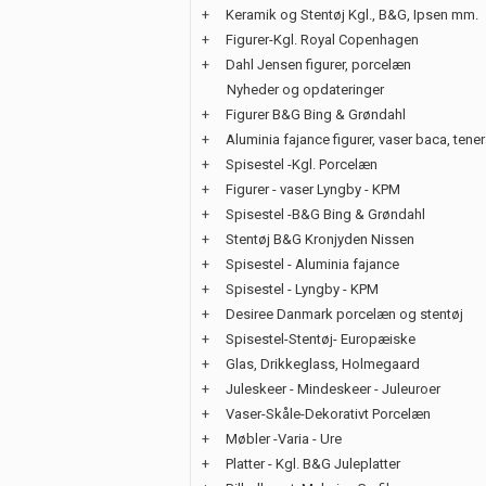
+
Keramik og Stentøj Kgl., B&G, Ipsen mm.
+
Figurer-Kgl. Royal Copenhagen
+
Dahl Jensen figurer, porcelæn
Nyheder og opdateringer
+
Figurer B&G Bing & Grøndahl
+
Aluminia fajance figurer, vaser baca, tene
+
Spisestel -Kgl. Porcelæn
+
Figurer - vaser Lyngby - KPM
+
Spisestel -B&G Bing & Grøndahl
+
Stentøj B&G Kronjyden Nissen
+
Spisestel - Aluminia fajance
+
Spisestel - Lyngby - KPM
+
Desiree Danmark porcelæn og stentøj
+
Spisestel-Stentøj- Europæiske
+
Glas, Drikkeglass, Holmegaard
+
Juleskeer - Mindeskeer - Juleuroer
+
Vaser-Skåle-Dekorativt Porcelæn
+
Møbler -Varia - Ure
+
Platter - Kgl. B&G Juleplatter