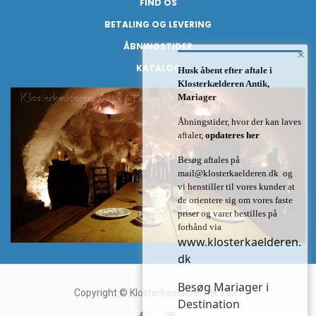
FIND OS
BETALING OG LEVERING
ÅBNINGSTIDER
×
KATALOG
Husk åbent efter aftale i
Klosterkælderen Antik,
Mariager
Åbningstider, hvor der kan laves
aftaler,
opdateres her
Besøg aftales på
mail@klosterkaelderen.dk
og
vi henstiller til vores kunder at
de orientere sig om vores faste
priser og varer bestilles på
forhånd via
www.klosterkaelderen.
dk
Besøg Mariager i
Copyright © Klosterkaelderen.dk 2021
Destination