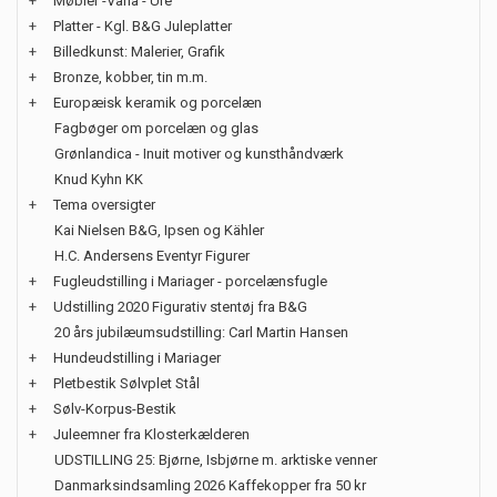
+
Møbler -Varia - Ure
+
Platter - Kgl. B&G Juleplatter
+
Billedkunst: Malerier, Grafik
+
Bronze, kobber, tin m.m.
+
Europæisk keramik og porcelæn
Fagbøger om porcelæn og glas
Grønlandica - Inuit motiver og kunsthåndværk
Knud Kyhn KK
+
Tema oversigter
Kai Nielsen B&G, Ipsen og Kähler
H.C. Andersens Eventyr Figurer
+
Fugleudstilling i Mariager - porcelænsfugle
+
Udstilling 2020 Figurativ stentøj fra B&G
20 års jubilæumsudstilling: Carl Martin Hansen
+
Hundeudstilling i Mariager
+
Pletbestik Sølvplet Stål
+
Sølv-Korpus-Bestik
+
Juleemner fra Klosterkælderen
UDSTILLING 25: Bjørne, Isbjørne m. arktiske venner
Danmarksindsamling 2026 Kaffekopper fra 50 kr