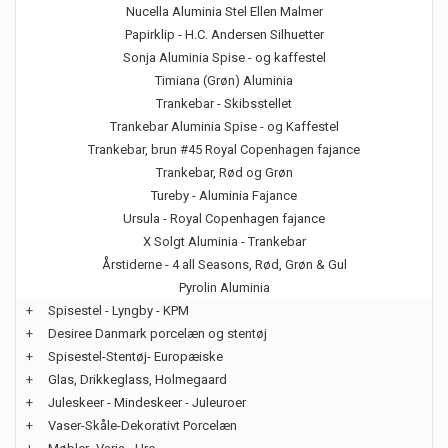
Nucella Aluminia Stel Ellen Malmer
Papirklip - H.C. Andersen Silhuetter
Sonja Aluminia Spise - og kaffestel
Timiana (Grøn) Aluminia
Trankebar - Skibsstellet
Trankebar Aluminia Spise - og Kaffestel
Trankebar, brun #45 Royal Copenhagen fajance
Trankebar, Rød og Grøn
Tureby - Aluminia Fajance
Ursula - Royal Copenhagen fajance
X Solgt Aluminia - Trankebar
Årstiderne - 4 all Seasons, Rød, Grøn & Gul
Pyrolin Aluminia
+
Spisestel - Lyngby - KPM
+
Desiree Danmark porcelæn og stentøj
+
Spisestel-Stentøj- Europæiske
+
Glas, Drikkeglass, Holmegaard
+
Juleskeer - Mindeskeer - Juleuroer
+
Vaser-Skåle-Dekorativt Porcelæn