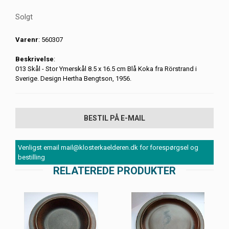
Solgt
Varenr
: 560307
Beskrivelse
:
013 Skål - Stor Ymerskål 8.5 x 16.5 cm Blå Koka fra Rörstrand i
Sverige. Design Hertha Bengtson, 1956.
BESTIL PÅ E-MAIL
Venligst email mail@klosterkaelderen.dk for forespørgsel og
bestilling
RELATEREDE PRODUKTER