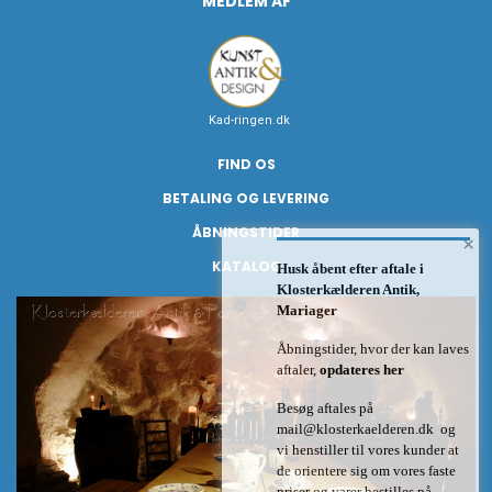
MEDLEM AF
Kad-ringen.dk
FIND OS
BETALING OG LEVERING
ÅBNINGSTIDER
×
KATALOG
Husk åbent efter aftale i
Klosterkælderen Antik,
Mariager
Åbningstider, hvor der kan laves
aftaler,
opdateres her
Besøg aftales på
mail@klosterkaelderen.dk
og
vi henstiller til vores kunder at
de orientere sig om vores faste
priser og varer bestilles på