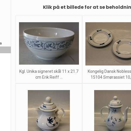
Klik på et billede for at se beholdni
ra
Kgl. Unika signeret skål 11 x 21.7
Kongelig Dansk Nobles
cm Erik Reiff ...
15104 Smørassiet 10