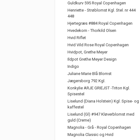
Guldkurv 595 Royal Copenhagen
Henriette - Strøblomst Kgl. Stel. nr 444
448
Hjertegræs #884 Royal Copenhagen
Hvedekorn - Thorkild Olsen
Hvid Riflet
Hvid Vild Rose Royal Copenhagen
Hvidpot, Grethe Meyer
Ildpot Grethe Meyer Design
Indigo
Juliane Marie Blå Blomst
Jægersborg 792 Kgl.
Konkylie ARJE GRIEJST -Triton Kgl.
Spisestel
Liselund (Diana Holstein) Kgl. Spise- og
kaffestel
Liselund (Gl) #947 Kløverblomst med
guld (Creme)
Magnolia - Grå - Royal Copenhagen
Magnolia Classic og Hvid