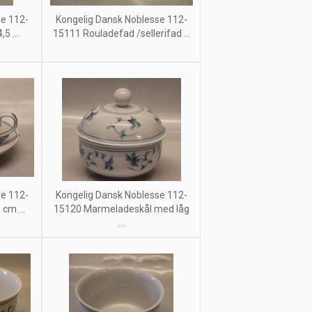
se 112-
Kongelig Dansk Noblesse 112-
5 ...
15111 Rouladefad /sellerifad ...
se 112-
Kongelig Dansk Noblesse 112-
cm ...
15120 Marmeladeskål med låg
...