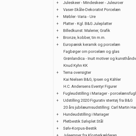
+
Juleskeer - Mindeskeer - Juleuroer
+
Vaser-Skåle-Dekorativt Porcelæn
+
Møbler -Varia - Ure
+
Platter - Kgl. B&G Juleplatter
+
Billedkunst: Malerier, Grafik
+
Bronze, kobber, tin m.m.
+
Europæisk keramik og porcelæn
Fagbøger om porcelæn og glas
Grønlandica - Inuit motiver og kunsthånd
Knud Kyhn KK
+
Tema oversigter
Kai Nielsen B&G, Ipsen og Kähler
H.C. Andersens Eventyr Figurer
+
Fugleudstilling i Mariager - porcelænsfug
+
Udstilling 2020 Figurativ stentøj fra B&G
20 års jubilæumsudstilling: Carl Martin H
+
Hundeudstilling i Mariager
+
Pletbestik Sølvplet Stål
+
Sølv-Korpus-Bestik
+
Juleemner fra Klosterkælderen