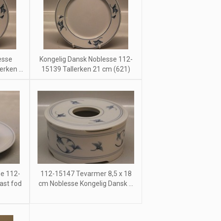
esse
Kongelig Dansk Noblesse 112-
rken ...
15139 Tallerken 21 cm (621)
se 112-
112-15147 Tevarmer 8,5 x 18
ast fod
cm Noblesse Kongelig Dansk ...