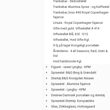
Trankebar - Skibsstellet
Trankebar Aluminia Spise - og Kaffestel
Trankebar, brun #45 Royal Copenhagen
fajance
Ursula - Royal Copenhagen fajance
Vifte med guld. Viftestellet # 414
Viftestellet Blå, KGl. 1212
Viftestellet, Hvid Vifte Kgl.
X Ej på lager Kongeligt porcelæn
Årstiderne - 4 all Seasons, Rød, Grøn &
Gul
Hvid halvblonde Kgl.
+
Figurer - vaser Lyngby - KPM
+
Spisestel -B&G Bing & Grøndahl
+
Stentøj B&G Kronjyden Nissen
+
Spisestel - Aluminia fajance
+
Spisestel - Lyngby - KPM
+
Desiree Danmark porcelæn og stentøj
+
Spisestel-Stentøj- Europæiske
+
Glas, Drikkeglass, Holmegaard