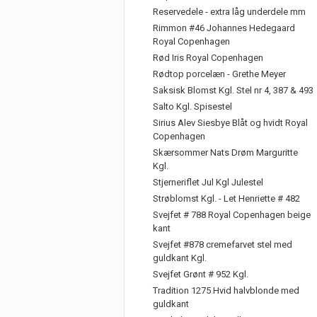
Reservedele - extra låg underdele mm
Rimmon #46 Johannes Hedegaard
Royal Copenhagen
Rød Iris Royal Copenhagen
Rødtop porcelæn - Grethe Meyer
Saksisk Blomst Kgl. Stel nr 4, 387 & 493
Salto Kgl. Spisestel
Sirius Alev Siesbye Blåt og hvidt Royal
Copenhagen
Skærsommer Nats Drøm Marguritte
Kgl.
Stjerneriflet Jul Kgl Julestel
Strøblomst Kgl. - Let Henriette # 482
Svejfet # 788 Royal Copenhagen beige
kant
Svejfet #878 cremefarvet stel med
guldkant Kgl.
Svejfet Grønt # 952 Kgl.
Tradition 1275 Hvid halvblonde med
guldkant