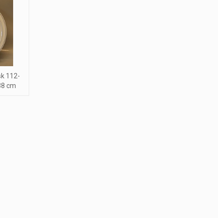
sk 112-
38 cm