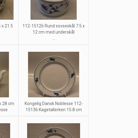
 x 21.5
112-15126 Rund sovseskål 7.5 x
12 cm med underskål
.
...
x 28 cm
Kongelig Dansk Noblesse 112-
esse
15136 Kagetallerken 15.8 cm