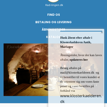
Kad-ringen.dk
FIND OS
BETALING OG LEVERING
ÅBNINGSTIDER
×
KATALOG
Husk åbent efter aftale i
Klosterkælderen Antik,
Mariager
Åbningstider, hvor der kan laves
aftaler,
opdateres her
Besøg aftales på
mail@klosterkaelderen.dk
og
vi henstiller til vores kunder at
de orientere sig om vores faste
priser og varer bestilles på
forhånd via
www.klosterkaelderen.
dk