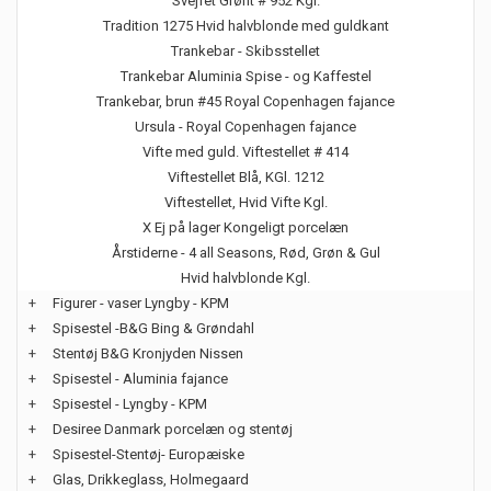
Svejfet Grønt # 952 Kgl.
Tradition 1275 Hvid halvblonde med guldkant
Trankebar - Skibsstellet
Trankebar Aluminia Spise - og Kaffestel
Trankebar, brun #45 Royal Copenhagen fajance
Ursula - Royal Copenhagen fajance
Vifte med guld. Viftestellet # 414
Viftestellet Blå, KGl. 1212
Viftestellet, Hvid Vifte Kgl.
X Ej på lager Kongeligt porcelæn
Årstiderne - 4 all Seasons, Rød, Grøn & Gul
Hvid halvblonde Kgl.
+
Figurer - vaser Lyngby - KPM
+
Spisestel -B&G Bing & Grøndahl
+
Stentøj B&G Kronjyden Nissen
+
Spisestel - Aluminia fajance
+
Spisestel - Lyngby - KPM
+
Desiree Danmark porcelæn og stentøj
+
Spisestel-Stentøj- Europæiske
+
Glas, Drikkeglass, Holmegaard