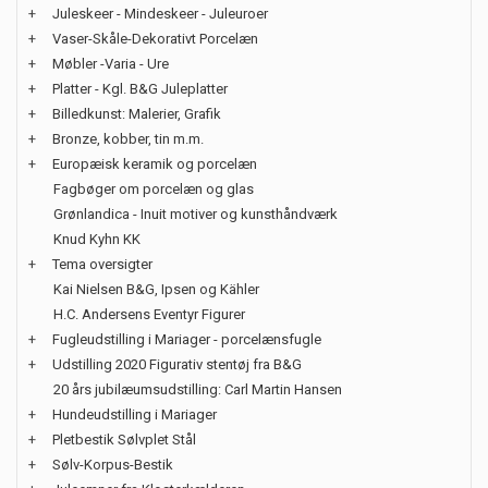
+
Juleskeer - Mindeskeer - Juleuroer
+
Vaser-Skåle-Dekorativt Porcelæn
+
Møbler -Varia - Ure
+
Platter - Kgl. B&G Juleplatter
+
Billedkunst: Malerier, Grafik
+
Bronze, kobber, tin m.m.
+
Europæisk keramik og porcelæn
Fagbøger om porcelæn og glas
Grønlandica - Inuit motiver og kunsthåndværk
Knud Kyhn KK
+
Tema oversigter
Kai Nielsen B&G, Ipsen og Kähler
H.C. Andersens Eventyr Figurer
+
Fugleudstilling i Mariager - porcelænsfugle
+
Udstilling 2020 Figurativ stentøj fra B&G
20 års jubilæumsudstilling: Carl Martin Hansen
+
Hundeudstilling i Mariager
+
Pletbestik Sølvplet Stål
+
Sølv-Korpus-Bestik