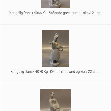
Kongelig Dansk 4066 Kgl. Stående gartner med skovl 21 cm
Kongelig Dansk 4070 Kgl. Kvinde med and og kurv 22 cm ...