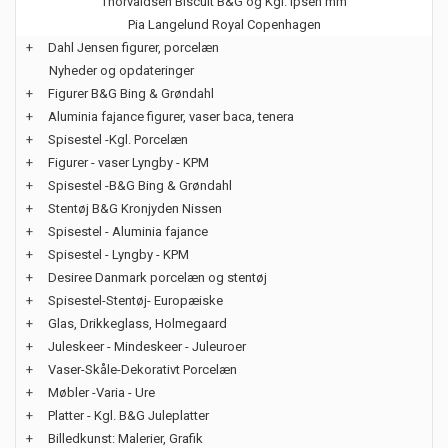
Thorvaldsen Biscuit B&G og Kgl. Ipsen mm
Pia Langelund Royal Copenhagen
+
Dahl Jensen figurer, porcelæn
Nyheder og opdateringer
+
Figurer B&G Bing & Grøndahl
+
Aluminia fajance figurer, vaser baca, tenera
+
Spisestel -Kgl. Porcelæn
+
Figurer - vaser Lyngby - KPM
+
Spisestel -B&G Bing & Grøndahl
+
Stentøj B&G Kronjyden Nissen
+
Spisestel - Aluminia fajance
+
Spisestel - Lyngby - KPM
+
Desiree Danmark porcelæn og stentøj
+
Spisestel-Stentøj- Europæiske
+
Glas, Drikkeglass, Holmegaard
+
Juleskeer - Mindeskeer - Juleuroer
+
Vaser-Skåle-Dekorativt Porcelæn
+
Møbler -Varia - Ure
+
Platter - Kgl. B&G Juleplatter
+
Billedkunst: Malerier, Grafik