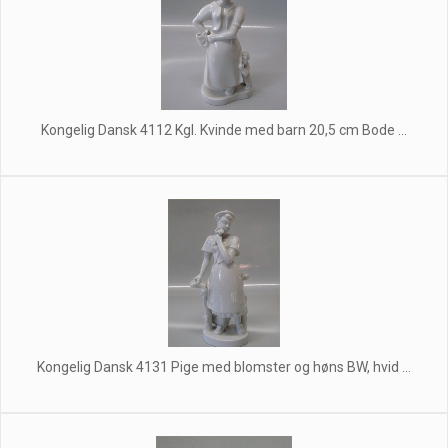
Kongelig Dansk 4112 Kgl. Kvinde med barn 20,5 cm Bode ...
Kongelig Dansk 4131 Pige med blomster og høns BW, hvid ...