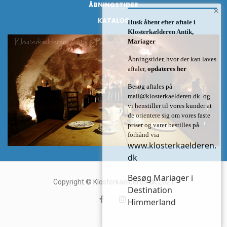
ÅBNINGSTIDER
×
KATALOG
Husk åbent efter aftale i
Klosterkælderen Antik,
Mariager
Åbningstider, hvor der kan laves
aftaler,
opdateres her
Besøg aftales på
mail@klosterkaelderen.dk
og
vi henstiller til vores kunder at
de orientere sig om vores faste
priser og varer bestilles på
forhånd via
www.klosterkaelderen.
dk
Besøg Mariager i
Copyright © Klosterkaelderen.dk 2021
Destination
Himmerland