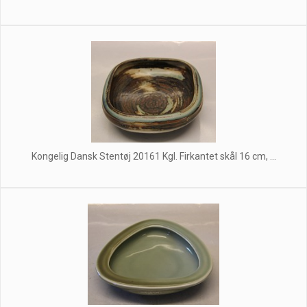
Kongelig Dansk Stentøj 20161 Kgl. Firkantet skål 16 cm, ...