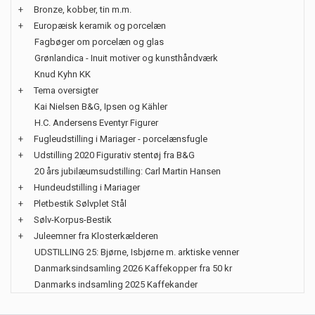
+
Bronze, kobber, tin m.m.
+
Europæisk keramik og porcelæn
Fagbøger om porcelæn og glas
Grønlandica - Inuit motiver og kunsthåndværk
Knud Kyhn KK
+
Tema oversigter
Kai Nielsen B&G, Ipsen og Kähler
H.C. Andersens Eventyr Figurer
+
Fugleudstilling i Mariager - porcelænsfugle
+
Udstilling 2020 Figurativ stentøj fra B&G
20 års jubilæumsudstilling: Carl Martin Hansen
+
Hundeudstilling i Mariager
+
Pletbestik Sølvplet Stål
+
Sølv-Korpus-Bestik
+
Juleemner fra Klosterkælderen
UDSTILLING 25: Bjørne, Isbjørne m. arktiske venner
Danmarksindsamling 2026 Kaffekopper fra 50 kr
Danmarks indsamling 2025 Kaffekander