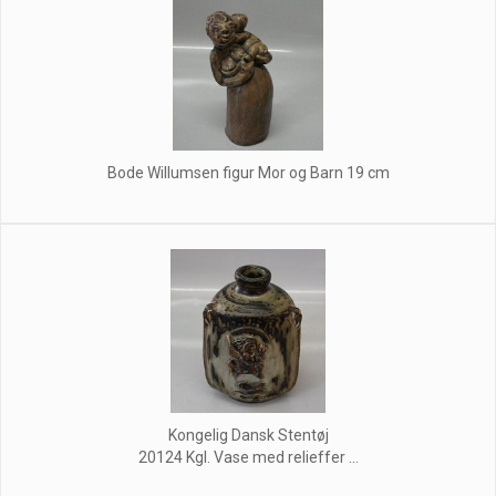
Bode Willumsen figur Mor og Barn 19 cm
Kongelig Dansk Stentøj
20124 Kgl. Vase med relieffer ...