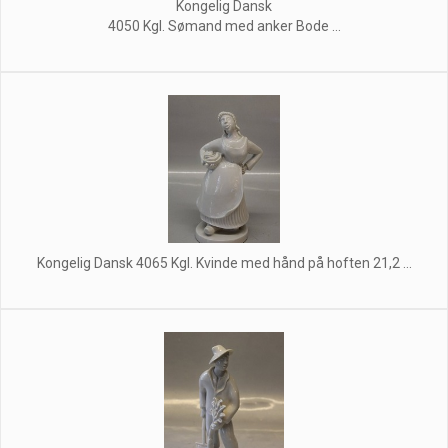
Kongelig Dansk
4050 Kgl. Sømand med anker Bode ...
Kongelig Dansk 4065 Kgl. Kvinde med hånd på hoften 21,2 ...