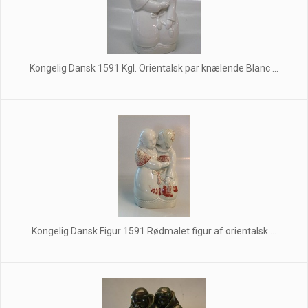
Kongelig Dansk 1591 Kgl. Orientalsk par knælende Blanc ...
Kongelig Dansk Figur 1591 Rødmalet figur af orientalsk ...