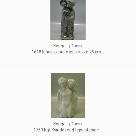
Kongelig Dansk
1618 Kinesisk par med krukke 25 cm ...
Kongelig Dansk
1760 Kgl. Kvinde med tejnestepige ...