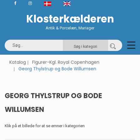
Klosterkælderen
Antik & Porcelæn, Mariager
Søg i kategori
Katalog
Figurer-Kgl. Royal Copenhagen
Georg Thylstrup og Bode Willumsen
GEORG THYLSTRUP OG BODE
WILLUMSEN
Klik på et billede for at se emner i kategorien