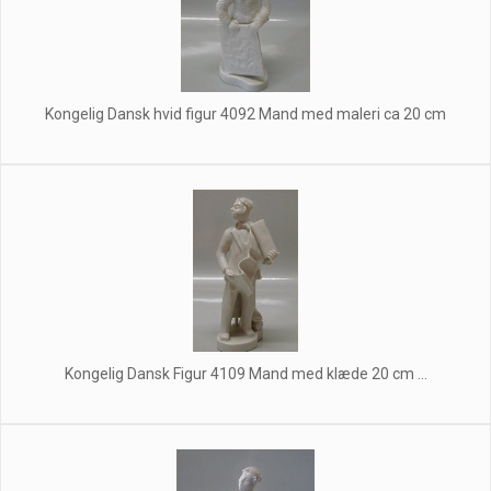
Kongelig Dansk hvid figur 4092 Mand med maleri ca 20 cm
Kongelig Dansk Figur 4109 Mand med klæde 20 cm ...