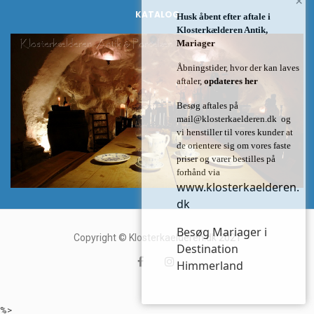
×
KATALOG
Husk åbent efter aftale i
Klosterkælderen Antik,
Mariager
Åbningstider, hvor der kan laves
aftaler,
opdateres her
Besøg aftales på
mail@klosterkaelderen.dk
og
vi henstiller til vores kunder at
de orientere sig om vores faste
priser og varer bestilles på
forhånd via
www.klosterkaelderen.
dk
Besøg Mariager i
Copyright © Klosterkaelderen.dk 2021
Destination
Himmerland
%>