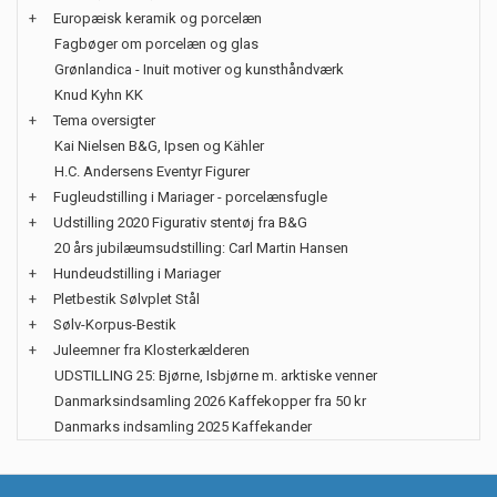
+
Europæisk keramik og porcelæn
Fagbøger om porcelæn og glas
Grønlandica - Inuit motiver og kunsthåndværk
Knud Kyhn KK
+
Tema oversigter
Kai Nielsen B&G, Ipsen og Kähler
H.C. Andersens Eventyr Figurer
+
Fugleudstilling i Mariager - porcelænsfugle
+
Udstilling 2020 Figurativ stentøj fra B&G
20 års jubilæumsudstilling: Carl Martin Hansen
+
Hundeudstilling i Mariager
+
Pletbestik Sølvplet Stål
+
Sølv-Korpus-Bestik
+
Juleemner fra Klosterkælderen
UDSTILLING 25: Bjørne, Isbjørne m. arktiske venner
Danmarksindsamling 2026 Kaffekopper fra 50 kr
Danmarks indsamling 2025 Kaffekander