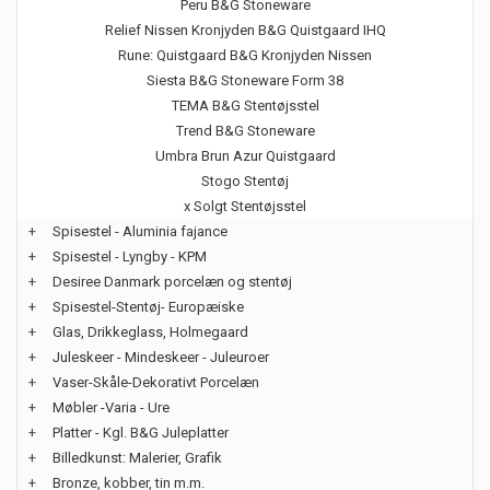
Peru B&G Stoneware
Relief Nissen Kronjyden B&G Quistgaard IHQ
Rune: Quistgaard B&G Kronjyden Nissen
Siesta B&G Stoneware Form 38
TEMA B&G Stentøjsstel
Trend B&G Stoneware
Umbra Brun Azur Quistgaard
Stogo Stentøj
x Solgt Stentøjsstel
+
Spisestel - Aluminia fajance
+
Spisestel - Lyngby - KPM
+
Desiree Danmark porcelæn og stentøj
+
Spisestel-Stentøj- Europæiske
+
Glas, Drikkeglass, Holmegaard
+
Juleskeer - Mindeskeer - Juleuroer
+
Vaser-Skåle-Dekorativt Porcelæn
+
Møbler -Varia - Ure
+
Platter - Kgl. B&G Juleplatter
+
Billedkunst: Malerier, Grafik
+
Bronze, kobber, tin m.m.