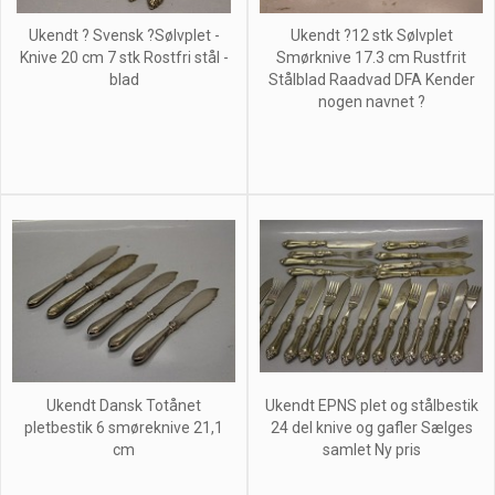
Ukendt ? Svensk ?Sølvplet -
Ukendt ?12 stk Sølvplet
Knive 20 cm 7 stk Rostfri stål -
Smørknive 17.3 cm Rustfrit
blad
Stålblad Raadvad DFA Kender
nogen navnet ?
Ukendt Dansk Totånet
Ukendt EPNS plet og stålbestik
pletbestik 6 smøreknive 21,1
24 del knive og gafler Sælges
cm
samlet Ny pris