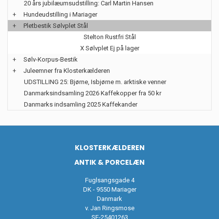
20 års jubilæumsudstilling: Carl Martin Hansen
+
Hundeudstilling i Mariager
+
Pletbestik Sølvplet Stål
Stelton Rustfri Stål
X Sølvplet Ej på lager
+
Sølv-Korpus-Bestik
+
Juleemner fra Klosterkælderen
UDSTILLING 25: Bjørne, Isbjørne m. arktiske venner
Danmarksindsamling 2026 Kaffekopper fra 50 kr
Danmarks indsamling 2025 Kaffekander
KLOSTERKÆLDEREN
ANTIK & PORCELÆN
Fuglsangsgade 4
DK - 9550 Mariager
Danmark
v. Jan Ringsmose
SE-25401263