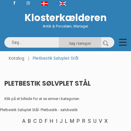
Klosterkælderen
Antik & Porcelæn, Mariager
Søg i kategori
Katalog
Pletbestik Sølvplet Stål
PLETBESTIK SØLVPLET STÅL
Klik på et billede for at se emner i kategorien
Pletbestik Sølvplet Stål
- Pletbestik - sølvbestik
A
B
C
D
F
H
I
J
L
M
P
R
S
U
V
X