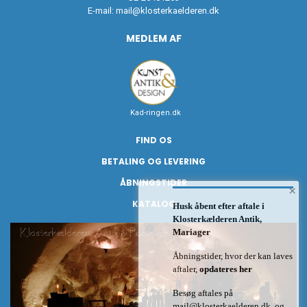
E-mail:
mail@klosterkaelderen.dk
MEDLEM AF
Kad-ringen.dk
FIND OS
BETALING OG LEVERING
ÅBNINGSTIDER
×
KATALOG
Husk åbent efter aftale i
Klosterkælderen Antik,
Mariager
Åbningstider, hvor der kan laves
aftaler,
opdateres her
Besøg aftales på
mail@klosterkaelderen.dk
og