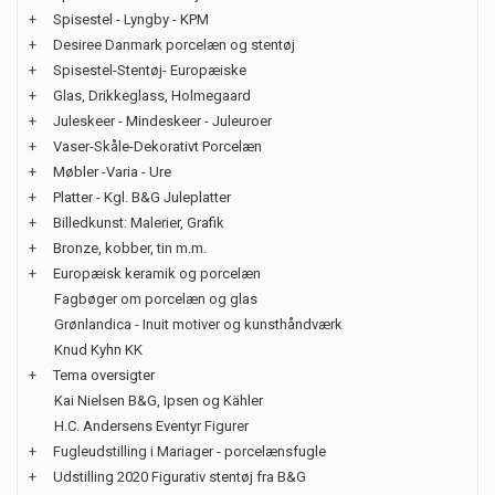
+
Spisestel - Lyngby - KPM
+
Desiree Danmark porcelæn og stentøj
+
Spisestel-Stentøj- Europæiske
+
Glas, Drikkeglass, Holmegaard
+
Juleskeer - Mindeskeer - Juleuroer
+
Vaser-Skåle-Dekorativt Porcelæn
+
Møbler -Varia - Ure
+
Platter - Kgl. B&G Juleplatter
+
Billedkunst: Malerier, Grafik
+
Bronze, kobber, tin m.m.
+
Europæisk keramik og porcelæn
Fagbøger om porcelæn og glas
Grønlandica - Inuit motiver og kunsthåndværk
Knud Kyhn KK
+
Tema oversigter
Kai Nielsen B&G, Ipsen og Kähler
H.C. Andersens Eventyr Figurer
+
Fugleudstilling i Mariager - porcelænsfugle
+
Udstilling 2020 Figurativ stentøj fra B&G