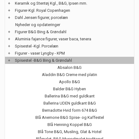
+
Keramik og Stentøj Kgl., B&G, Ipsen mm.
+
Figurer-Kgl. Royal Copenhagen
+
Dahl Jensen figurer, porcelæn
Nyheder og opdateringer
+
Figurer B&G Bing & Grøndahl
+
Aluminia fajance figurer, vaser baca, tenera
+
Spisestel -Kgl. Porcelæn
+
Figurer - vaser Lyngby - KPM
+
Spisestel -B&G Bing & Grøndahl
Absalon B&G
Aladdin B&G Creme med platin
Apollo B&G
Balder B&G Hyben
Ballerina B&G med guldkant
Ballerina UDEN guldkant B&G
Bernadotte Hvid form 674 B&G
Blå Anemone B&G Spise- og Kaffestel
Blå Henning Koppel B&G
Blå Tone B&G, Musling, Glat & Hotel
Blåmalet, B&G Musselmalet traditonel