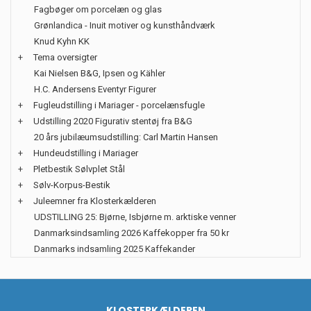
Fagbøger om porcelæn og glas
Grønlandica - Inuit motiver og kunsthåndværk
Knud Kyhn KK
+
Tema oversigter
Kai Nielsen B&G, Ipsen og Kähler
H.C. Andersens Eventyr Figurer
+
Fugleudstilling i Mariager - porcelænsfugle
+
Udstilling 2020 Figurativ stentøj fra B&G
20 års jubilæumsudstilling: Carl Martin Hansen
+
Hundeudstilling i Mariager
+
Pletbestik Sølvplet Stål
+
Sølv-Korpus-Bestik
+
Juleemner fra Klosterkælderen
UDSTILLING 25: Bjørne, Isbjørne m. arktiske venner
Danmarksindsamling 2026 Kaffekopper fra 50 kr
Danmarks indsamling 2025 Kaffekander
KLOSTERKÆLDEREN