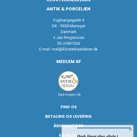
ANTIK & PORCELÆN
Fuglsangsgade 4
DK - 9550 Mariager
Danmark
v. Jan Ringsmose
SE-25401263
E-mail:
mail@klosterkaelderen.dk
MEDLEM AF
Kad-ringen.dk
FIND OS
BETALING OG LEVERING
ÅBNINGSTIDER
×
KATALOG
Husk åbent efter aftale i