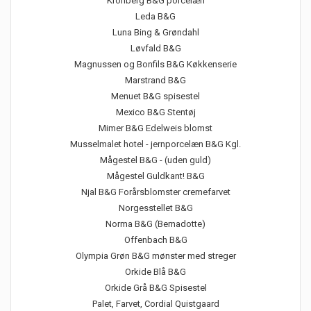
Kronberg B&G porcelæn
Leda B&G
Luna Bing & Grøndahl
Løvfald B&G
Magnussen og Bonfils B&G Køkkenserie
Marstrand B&G
Menuet B&G spisestel
Mexico B&G Stentøj
Mimer B&G Edelweis blomst
Musselmalet hotel - jernporcelæn B&G Kgl.
Mågestel B&G - (uden guld)
Mågestel Guldkant! B&G
Njal B&G Forårsblomster cremefarvet
Norgesstellet B&G
Norma B&G (Bernadotte)
Offenbach B&G
Olympia Grøn B&G mønster med streger
Orkide Blå B&G
Orkide Grå B&G Spisestel
Palet, Farvet, Cordial Quistgaard