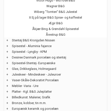
Victor Hugo - vild rose B&G
Wagner B&G
Wiberg "Tomten" B&G Julestel
X Ej på lager B&G Spise- og kaffestel
Ægir B&G
Åkjær Bing & Grøndahl Spisestel
Årestrup B&G
+
Stentøj B&G Kronjyden Nissen
+
Spisestel - Aluminia fajance
+
Spisestel - Lyngby - KPM
+
Desiree Danmark porcelæn og stentøj
+
Spisestel-Stentøj- Europæiske
+
Glas, Drikkeglass, Holmegaard
+
Juleskeer - Mindeskeer - Juleuroer
+
Vaser-Skåle-Dekorativt Porcelæn
+
Møbler -Varia - Ure
+
Platter - Kgl. B&G Juleplatter
+
Billedkunst: Malerier, Grafik
+
Bronze, kobber, tin m.m.
+
Europæisk keramik og porcelæn