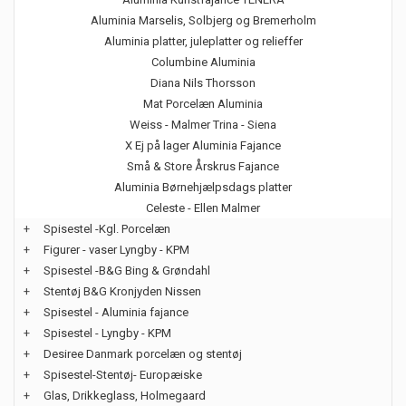
Aluminia Marselis, Solbjerg og Bremerholm
Aluminia platter, juleplatter og relieffer
Columbine Aluminia
Diana Nils Thorsson
Mat Porcelæn Aluminia
Weiss - Malmer Trina - Siena
X Ej på lager Aluminia Fajance
Små & Store Årskrus Fajance
Aluminia Børnehjælpsdags platter
Celeste - Ellen Malmer
+
Spisestel -Kgl. Porcelæn
+
Figurer - vaser Lyngby - KPM
+
Spisestel -B&G Bing & Grøndahl
+
Stentøj B&G Kronjyden Nissen
+
Spisestel - Aluminia fajance
+
Spisestel - Lyngby - KPM
+
Desiree Danmark porcelæn og stentøj
+
Spisestel-Stentøj- Europæiske
+
Glas, Drikkeglass, Holmegaard