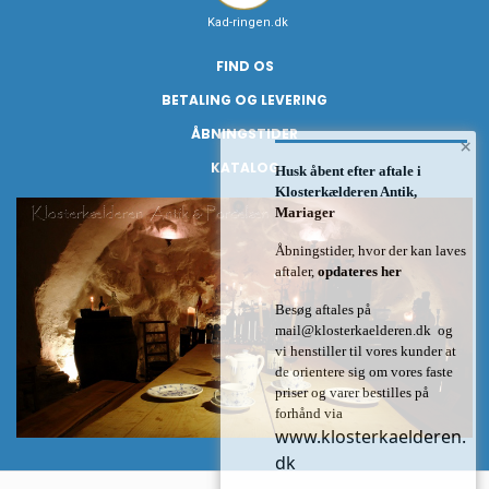
Kad-ringen.dk
FIND OS
BETALING OG LEVERING
ÅBNINGSTIDER
×
KATALOG
Husk åbent efter aftale i
Klosterkælderen Antik,
Mariager
Åbningstider, hvor der kan laves
aftaler,
opdateres her
Besøg aftales på
mail@klosterkaelderen.dk
og
vi henstiller til vores kunder at
de orientere sig om vores faste
priser og varer bestilles på
forhånd via
www.klosterkaelderen.
dk