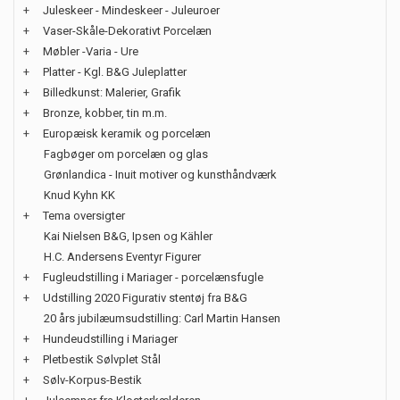
+
Juleskeer - Mindeskeer - Juleuroer
+
Vaser-Skåle-Dekorativt Porcelæn
+
Møbler -Varia - Ure
+
Platter - Kgl. B&G Juleplatter
+
Billedkunst: Malerier, Grafik
+
Bronze, kobber, tin m.m.
+
Europæisk keramik og porcelæn
Fagbøger om porcelæn og glas
Grønlandica - Inuit motiver og kunsthåndværk
Knud Kyhn KK
+
Tema oversigter
Kai Nielsen B&G, Ipsen og Kähler
H.C. Andersens Eventyr Figurer
+
Fugleudstilling i Mariager - porcelænsfugle
+
Udstilling 2020 Figurativ stentøj fra B&G
20 års jubilæumsudstilling: Carl Martin Hansen
+
Hundeudstilling i Mariager
+
Pletbestik Sølvplet Stål
+
Sølv-Korpus-Bestik