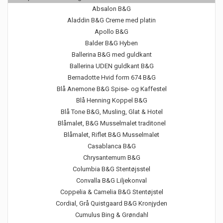
Absalon B&G
Aladdin B&G Creme med platin
Apollo B&G
Balder B&G Hyben
Ballerina B&G med guldkant
Ballerina UDEN guldkant B&G
Bernadotte Hvid form 674 B&G
Blå Anemone B&G Spise- og Kaffestel
Blå Henning Koppel B&G
Blå Tone B&G, Musling, Glat & Hotel
Blåmalet, B&G Musselmalet traditonel
Blåmalet, Riflet B&G Musselmalet
Casablanca B&G
Chrysantemum B&G
Columbia B&G Stentøjsstel
Convalla B&G Liljekonval
Coppelia & Camelia B&G Stentøjstel
Cordial, Grå Quistgaard B&G Kronjyden
Cumulus Bing & Grøndahl