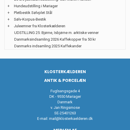
+
Hundeudstilling i Mariager
+
Pletbestik Sølvplet Stål
+
Sølv-Korpus-Bestik
+
Juleemner fra Klosterkælderen
UDSTILLING 25: Bjørne, Isbjørne m. arktiske venner
Danmarksindsamling 2026 Kaffekopper fra 50 kr
Danmarks indsamling 2025 Kaffekander
KLOSTERKÆLDEREN
ANTIK & PORCELÆN
Fuglsangsgade 4
DK - 9550 Mariager
Danmark
v. Jan Ringsmose
SE-25401263
E-mail:
mail@klosterkaelderen.dk