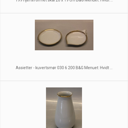
199 Hjerteformet skål 26 x 19 cm B&G Menuet: Hvidt ...
Assietter - kuvertsmør 030 6 200 B&G Menuet: Hvidt ...