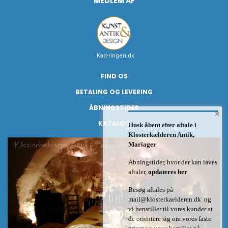
MEDLEM AF
Kad-ringen.dk
FIND OS
BETALING OG LEVERING
ÅBNINGSTIDER
×
KATALOG
Husk åbent efter aftale i
Klosterkælderen Antik,
Mariager
Åbningstider, hvor der kan laves
aftaler,
opdateres her
Besøg aftales på
mail@klosterkaelderen.dk
og
vi henstiller til vores kunder at
de orientere sig om vores faste