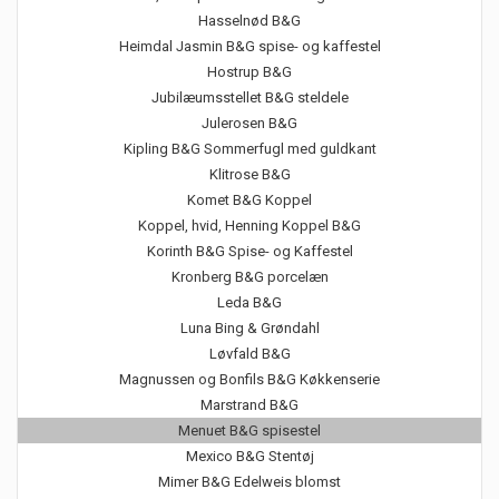
Hasselnød B&G
Heimdal Jasmin B&G spise- og kaffestel
Hostrup B&G
Jubilæumsstellet B&G steldele
Julerosen B&G
Kipling B&G Sommerfugl med guldkant
Klitrose B&G
Komet B&G Koppel
Koppel, hvid, Henning Koppel B&G
Korinth B&G Spise- og Kaffestel
Kronberg B&G porcelæn
Leda B&G
Luna Bing & Grøndahl
Løvfald B&G
Magnussen og Bonfils B&G Køkkenserie
Marstrand B&G
Menuet B&G spisestel
Mexico B&G Stentøj
Mimer B&G Edelweis blomst