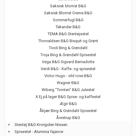
Saksisk blomst B&G
Saksisk Blomst Creme B&G
Sommerfugl B&G
Tekander B&G
TEMA B&G Stentøjsstel
Thorvaldsen B&G Bisquit og Grønt
Tivoli Bing & Grøndahl
Troja Bing & Grøndahl Spisestel
Vega B&G Sigvard Bernadotte
Verdi B&G - Kaffe- og spisestel
Victor Hugo - vild rose B&G
Wagner B&G
Wiberg "Tomten" B&G Julestel
X Ej på lager B&G Spise- og kaffestel
Ægir B&G
Åkjær Bing & Grøndahl Spisestel
Årestrup B&G
+
Stentøj B&G Kronjyden Nissen
+
Spisestel - Aluminia fajance