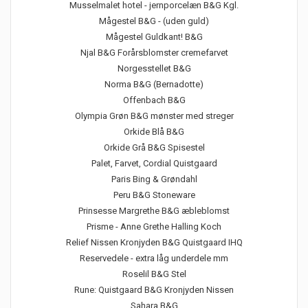
Musselmalet hotel - jernporcelæn B&G Kgl.
Mågestel B&G - (uden guld)
Mågestel Guldkant! B&G
Njal B&G Forårsblomster cremefarvet
Norgesstellet B&G
Norma B&G (Bernadotte)
Offenbach B&G
Olympia Grøn B&G mønster med streger
Orkide Blå B&G
Orkide Grå B&G Spisestel
Palet, Farvet, Cordial Quistgaard
Paris Bing & Grøndahl
Peru B&G Stoneware
Prinsesse Margrethe B&G æbleblomst
Prisme - Anne Grethe Halling Koch
Relief Nissen Kronjyden B&G Quistgaard IHQ
Reservedele - extra låg underdele mm
Roselil B&G Stel
Rune: Quistgaard B&G Kronjyden Nissen
Sahara B&G