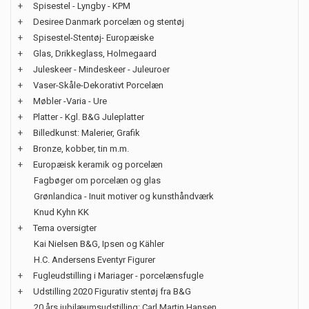
+
Spisestel - Lyngby - KPM
+
Desiree Danmark porcelæn og stentøj
+
Spisestel-Stentøj- Europæiske
+
Glas, Drikkeglass, Holmegaard
+
Juleskeer - Mindeskeer - Juleuroer
+
Vaser-Skåle-Dekorativt Porcelæn
+
Møbler -Varia - Ure
+
Platter - Kgl. B&G Juleplatter
+
Billedkunst: Malerier, Grafik
+
Bronze, kobber, tin m.m.
+
Europæisk keramik og porcelæn
Fagbøger om porcelæn og glas
Grønlandica - Inuit motiver og kunsthåndværk
Knud Kyhn KK
+
Tema oversigter
Kai Nielsen B&G, Ipsen og Kähler
H.C. Andersens Eventyr Figurer
+
Fugleudstilling i Mariager - porcelænsfugle
+
Udstilling 2020 Figurativ stentøj fra B&G
20 års jubilæumsudstilling: Carl Martin Hansen