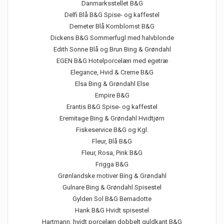
Danmarksstellet B&G
Delfi Blå B&G Spise- og kaffestel
Demeter Blå Kornblomst B&G
Dickens B&G Sommerfugl med halvblonde
Edith Sonne Blå og Brun Bing & Grøndahl
EGEN B&G Hotelporcelæn med egetræ
Elegance, Hvid & Creme B&G
Elsa Bing & Grøndahl Else
Empire B&G
Erantis B&G Spise- og kaffestel
Eremitage Bing & Grøndahl Hvidtjørn
Fiskeservice B&G og Kgl.
Fleur, Blå B&G
Fleur, Rosa, Pink B&G
Frigga B&G
Grønlandske motiver Bing & Grøndahl
Gulnare Bing & Grøndahl Spisestel
Gylden Sol B&G Bernadotte
Hank B&G Hvidt spisestel
Hartmann, hvidt porcelæn dobbelt guldkant B&G