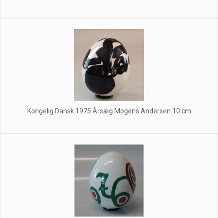
Kongelig Dansk 1975 Årsæg Mogens Andersen 10 cm