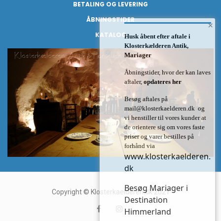
BETALING OG LEVERING
ÅBNINGSTIDER
×
KATALOG
Husk åbent efter aftale i
Klosterkælderen Antik,
Mariager
Åbningstider, hvor der kan laves
aftaler,
opdateres her
Besøg aftales på
mail@klosterkaelderen.dk
og
vi henstiller til vores kunder at
de orientere sig om vores faste
priser og varer bestilles på
forhånd via
www.klosterkaelderen.
dk
Besøg Mariager i
Copyright © Klosterkaelderen.dk 2021
Destination
Himmerland