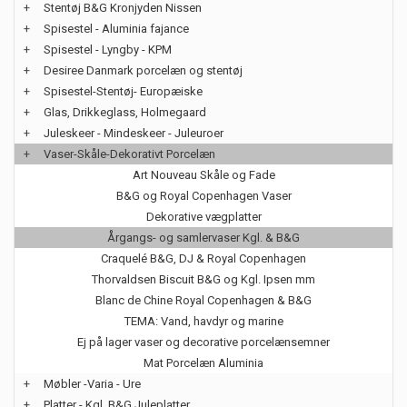
+
Stentøj B&G Kronjyden Nissen
+
Spisestel - Aluminia fajance
+
Spisestel - Lyngby - KPM
+
Desiree Danmark porcelæn og stentøj
+
Spisestel-Stentøj- Europæiske
+
Glas, Drikkeglass, Holmegaard
+
Juleskeer - Mindeskeer - Juleuroer
+
Vaser-Skåle-Dekorativt Porcelæn
Art Nouveau Skåle og Fade
B&G og Royal Copenhagen Vaser
Dekorative vægplatter
Årgangs- og samlervaser Kgl. & B&G
Craquelé B&G, DJ & Royal Copenhagen
Thorvaldsen Biscuit B&G og Kgl. Ipsen mm
Blanc de Chine Royal Copenhagen & B&G
TEMA: Vand, havdyr og marine
Ej på lager vaser og decorative porcelænsemner
Mat Porcelæn Aluminia
+
Møbler -Varia - Ure
+
Platter - Kgl. B&G Juleplatter