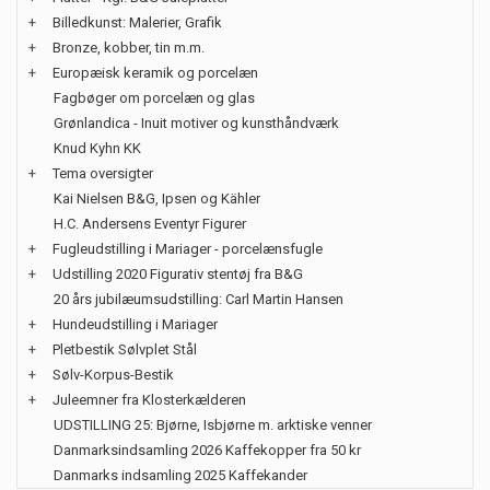
+
Billedkunst: Malerier, Grafik
+
Bronze, kobber, tin m.m.
+
Europæisk keramik og porcelæn
Fagbøger om porcelæn og glas
Grønlandica - Inuit motiver og kunsthåndværk
Knud Kyhn KK
+
Tema oversigter
Kai Nielsen B&G, Ipsen og Kähler
H.C. Andersens Eventyr Figurer
+
Fugleudstilling i Mariager - porcelænsfugle
+
Udstilling 2020 Figurativ stentøj fra B&G
20 års jubilæumsudstilling: Carl Martin Hansen
+
Hundeudstilling i Mariager
+
Pletbestik Sølvplet Stål
+
Sølv-Korpus-Bestik
+
Juleemner fra Klosterkælderen
UDSTILLING 25: Bjørne, Isbjørne m. arktiske venner
Danmarksindsamling 2026 Kaffekopper fra 50 kr
Danmarks indsamling 2025 Kaffekander