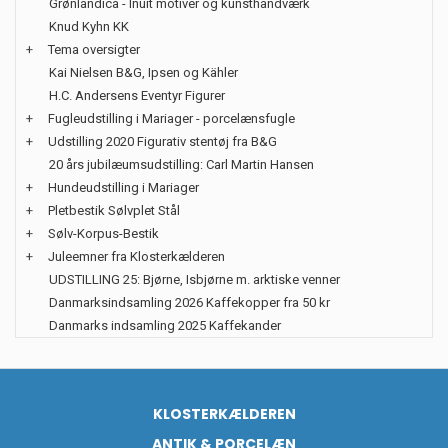
Grønlandica - Inuit motiver og kunsthåndværk
Knud Kyhn KK
+
Tema oversigter
Kai Nielsen B&G, Ipsen og Kähler
H.C. Andersens Eventyr Figurer
+
Fugleudstilling i Mariager - porcelænsfugle
+
Udstilling 2020 Figurativ stentøj fra B&G
20 års jubilæumsudstilling: Carl Martin Hansen
+
Hundeudstilling i Mariager
+
Pletbestik Sølvplet Stål
+
Sølv-Korpus-Bestik
+
Juleemner fra Klosterkælderen
UDSTILLING 25: Bjørne, Isbjørne m. arktiske venner
Danmarksindsamling 2026 Kaffekopper fra 50 kr
Danmarks indsamling 2025 Kaffekander
KLOSTERKÆLDEREN
ANTIK & PORCELÆN