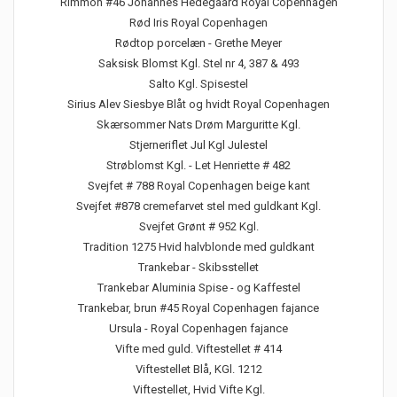
Rimmon #46 Johannes Hedegaard Royal Copenhagen
Rød Iris Royal Copenhagen
Rødtop porcelæn - Grethe Meyer
Saksisk Blomst Kgl. Stel nr 4, 387 & 493
Salto Kgl. Spisestel
Sirius Alev Siesbye Blåt og hvidt Royal Copenhagen
Skærsommer Nats Drøm Marguritte Kgl.
Stjerneriflet Jul Kgl Julestel
Strøblomst Kgl. - Let Henriette # 482
Svejfet # 788 Royal Copenhagen beige kant
Svejfet #878 cremefarvet stel med guldkant Kgl.
Svejfet Grønt # 952 Kgl.
Tradition 1275 Hvid halvblonde med guldkant
Trankebar - Skibsstellet
Trankebar Aluminia Spise - og Kaffestel
Trankebar, brun #45 Royal Copenhagen fajance
Ursula - Royal Copenhagen fajance
Vifte med guld. Viftestellet # 414
Viftestellet Blå, KGl. 1212
Viftestellet, Hvid Vifte Kgl.