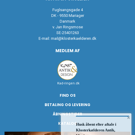
Fuglsangsgade 4
DK - 9550 Mariager
Danmark
v. Jan Ringsmose
SE-25401263
E-mail:
mail@klosterkaelderen.dk
MEDLEM AF
Kad-ringen.dk
FIND OS
BETALING OG LEVERING
ÅBNINGSTIDER
×
KATALOG
Husk åbent efter aftale i
Klosterkælderen Antik,