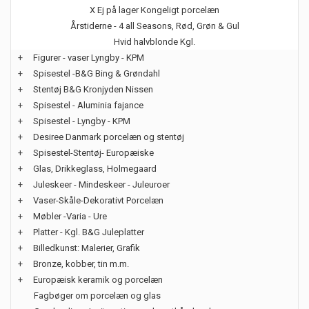
X Ej på lager Kongeligt porcelæn
Årstiderne - 4 all Seasons, Rød, Grøn & Gul
Hvid halvblonde Kgl.
+
Figurer - vaser Lyngby - KPM
+
Spisestel -B&G Bing & Grøndahl
+
Stentøj B&G Kronjyden Nissen
+
Spisestel - Aluminia fajance
+
Spisestel - Lyngby - KPM
+
Desiree Danmark porcelæn og stentøj
+
Spisestel-Stentøj- Europæiske
+
Glas, Drikkeglass, Holmegaard
+
Juleskeer - Mindeskeer - Juleuroer
+
Vaser-Skåle-Dekorativt Porcelæn
+
Møbler -Varia - Ure
+
Platter - Kgl. B&G Juleplatter
+
Billedkunst: Malerier, Grafik
+
Bronze, kobber, tin m.m.
+
Europæisk keramik og porcelæn
Fagbøger om porcelæn og glas