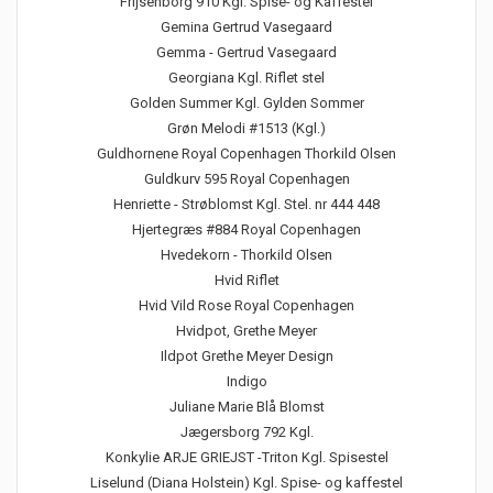
Frijsenborg 910 Kgl. Spise- og Kaffestel
Gemina Gertrud Vasegaard
Gemma - Gertrud Vasegaard
Georgiana Kgl. Riflet stel
Golden Summer Kgl. Gylden Sommer
Grøn Melodi #1513 (Kgl.)
Guldhornene Royal Copenhagen Thorkild Olsen
Guldkurv 595 Royal Copenhagen
Henriette - Strøblomst Kgl. Stel. nr 444 448
Hjertegræs #884 Royal Copenhagen
Hvedekorn - Thorkild Olsen
Hvid Riflet
Hvid Vild Rose Royal Copenhagen
Hvidpot, Grethe Meyer
Ildpot Grethe Meyer Design
Indigo
Juliane Marie Blå Blomst
Jægersborg 792 Kgl.
Konkylie ARJE GRIEJST -Triton Kgl. Spisestel
Liselund (Diana Holstein) Kgl. Spise- og kaffestel