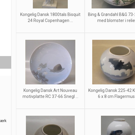
Kongelig Dansk 1800tals Bisquit
Bing & Grøndahl B&G 73
24 Royal Copenhagen ...
med blomster i relief
Kongelig Dansk Art Nouveau
Kongelig Dansk 225-42 K
motivplatte RC 37-66 Snegl ...
6 x 8 cm Flagermus i 
værk