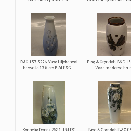
Hvid blomst på dyb blå ...
Vase Frugtgren med blom
B&G 157-5226 Vase Liljekonval
Bing & Grøndahl B&G 1
Konvalla 13.5 cm Blåt B&G ...
Vase moderne brun 
Kongelig Dansk 2631-184 RC
Bing & Grøndahl B&G 0