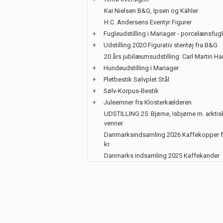
Kai Nielsen B&G, Ipsen og Kähler
H.C. Andersens Eventyr Figurer
+
Fugleudstilling i Mariager - porcelænsfug
+
Udstilling 2020 Figurativ stentøj fra B&G
20 års jubilæumsudstilling: Carl Martin H
+
Hundeudstilling i Mariager
+
Pletbestik Sølvplet Stål
+
Sølv-Korpus-Bestik
+
Juleemner fra Klosterkælderen
UDSTILLING 25: Bjørne, Isbjørne m. arktis
venner
Danmarksindsamling 2026 Kaffekopper f
kr
Danmarks indsamling 2025 Kaffekander