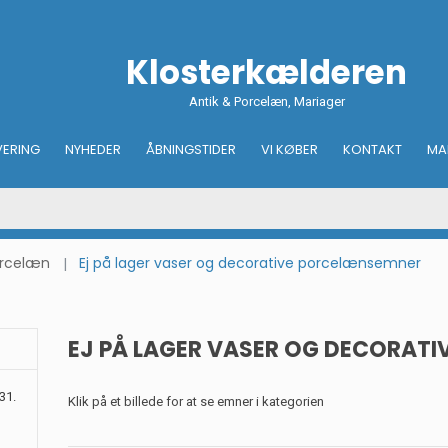
Klosterkælderen
Antik & Porcelæn, Mariager
VERING
NYHEDER
ÅBNINGSTIDER
VI KØBER
KONTAKT
MA
orcelæn
Ej på lager vaser og decorative porcelænsemner
EJ PÅ LAGER VASER OG DECORAT
31.
Klik på et billede for at se emner i kategorien