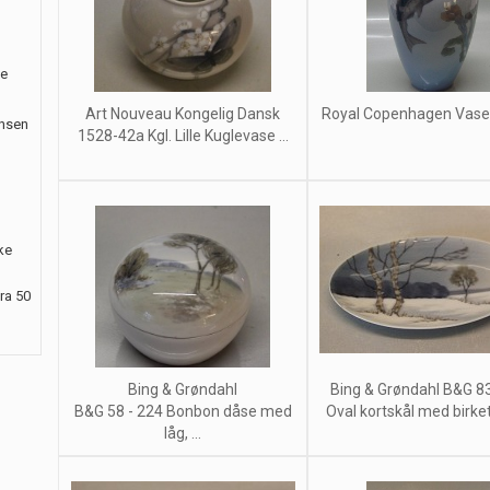
le
Art Nouveau Kongelig Dansk
Royal Copenhagen Vase
ansen
1528-42a Kgl. Lille Kuglevase ...
ke
ra 50
Bing & Grøndahl
Bing & Grøndahl B&G 8
B&G 58 - 224 Bonbon dåse med
Oval kortskål med birket
låg, ...