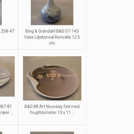
 258-47
Bing & Grøndahl B&G 57-143
Vase Liljekonval Konvalla 12.5
cm
387-81
B&G 88 Art Nouveay fad med
ræer ...
frugtblomster 13 x 11 ...