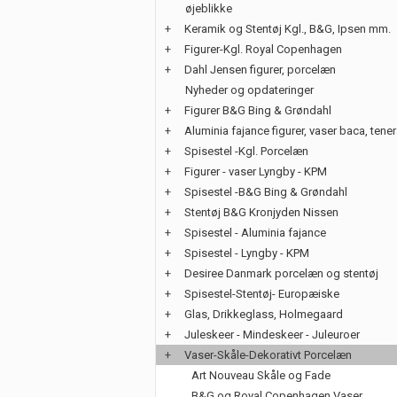
øjeblikke
+
Keramik og Stentøj Kgl., B&G, Ipsen mm.
+
Figurer-Kgl. Royal Copenhagen
+
Dahl Jensen figurer, porcelæn
Nyheder og opdateringer
+
Figurer B&G Bing & Grøndahl
+
Aluminia fajance figurer, vaser baca, tene
+
Spisestel -Kgl. Porcelæn
+
Figurer - vaser Lyngby - KPM
+
Spisestel -B&G Bing & Grøndahl
+
Stentøj B&G Kronjyden Nissen
+
Spisestel - Aluminia fajance
+
Spisestel - Lyngby - KPM
+
Desiree Danmark porcelæn og stentøj
+
Spisestel-Stentøj- Europæiske
+
Glas, Drikkeglass, Holmegaard
+
Juleskeer - Mindeskeer - Juleuroer
+
Vaser-Skåle-Dekorativt Porcelæn
Art Nouveau Skåle og Fade
B&G og Royal Copenhagen Vaser