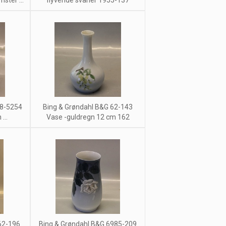
ster ...
flyvende svaner 1955-137
58-5254
Bing & Grøndahl B&G 62-143
...
Vase -guldregn 12 cm 162
62-196
Bing & Grøndahl B&G 6985-209