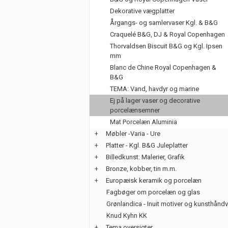
Dekorative vægplatter
Årgangs- og samlervaser Kgl. & B&G
Craquelé B&G, DJ & Royal Copenhagen
Thorvaldsen Biscuit B&G og Kgl. Ipsen
mm
Blanc de Chine Royal Copenhagen &
B&G
TEMA: Vand, havdyr og marine
Ej på lager vaser og decorative
porcelænsemner
Mat Porcelæn Aluminia
+
Møbler -Varia - Ure
+
Platter - Kgl. B&G Juleplatter
+
Billedkunst: Malerier, Grafik
+
Bronze, kobber, tin m.m.
+
Europæisk keramik og porcelæn
Fagbøger om porcelæn og glas
Grønlandica - Inuit motiver og kunsthånd
Knud Kyhn KK
+
Tema oversigter