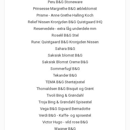
Peru B&G Stoneware
Prinsesse Margrethe B&G æbleblomst
Prisme - Anne Grethe Halling Koch
Relief Nissen Kronjyden B&G Quistgaard IHQ
Reservedele - extra låg underdele mm
Roselil B&G Stel
Rune: Quistgaard B&G Kronjyden Nissen
Sahara B&G
Saksisk blomst B&G
Saksisk Blomst Creme B&G
Sommerfugl B&G
Tekander B&G
TEMA B&G Stentøjsstel
Thorvaldsen B&G Bisquit og Grønt
Tivoli Bing & Grøndahl
Troja Bing & Grøndahl Spisestel
Vega B&G Sigvard Bernadotte
Verdi B&G - Kaffe- og spisestel
Victor Hugo - vild rose B&G
Wagner B&G