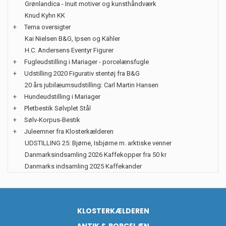
Grønlandica - Inuit motiver og kunsthåndværk
Knud Kyhn KK
+
Tema oversigter
Kai Nielsen B&G, Ipsen og Kähler
H.C. Andersens Eventyr Figurer
+
Fugleudstilling i Mariager - porcelænsfugle
+
Udstilling 2020 Figurativ stentøj fra B&G
20 års jubilæumsudstilling: Carl Martin Hansen
+
Hundeudstilling i Mariager
+
Pletbestik Sølvplet Stål
+
Sølv-Korpus-Bestik
+
Juleemner fra Klosterkælderen
UDSTILLING 25: Bjørne, Isbjørne m. arktiske venner
Danmarksindsamling 2026 Kaffekopper fra 50 kr
Danmarks indsamling 2025 Kaffekander
KLOSTERKÆLDEREN