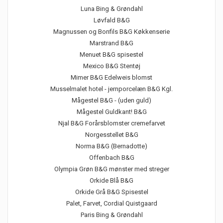
Luna Bing & Grøndahl
Løvfald B&G
Magnussen og Bonfils B&G Køkkenserie
Marstrand B&G
Menuet B&G spisestel
Mexico B&G Stentøj
Mimer B&G Edelweis blomst
Musselmalet hotel - jernporcelæn B&G Kgl.
Mågestel B&G - (uden guld)
Mågestel Guldkant! B&G
Njal B&G Forårsblomster cremefarvet
Norgesstellet B&G
Norma B&G (Bernadotte)
Offenbach B&G
Olympia Grøn B&G mønster med streger
Orkide Blå B&G
Orkide Grå B&G Spisestel
Palet, Farvet, Cordial Quistgaard
Paris Bing & Grøndahl