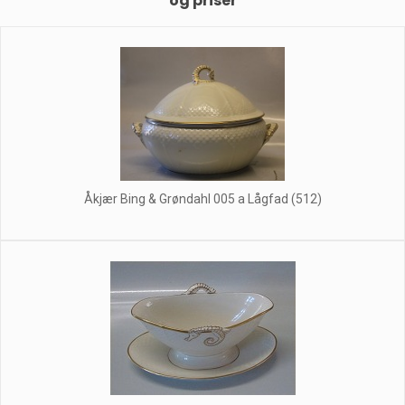
og priser
Åkjær Bing & Grøndahl 005 a Lågfad (512)