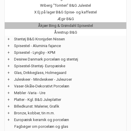
Wiberg "Tomten" B&G Julestel
X Ej på lager B&G Spise- og kaffestel
Ægir B&G
Åkjær Bing & Grøndahl Spisestel
Årestrup B&G
+
Stentøj B&G Kronjyden Nissen
+
Spisestel - Aluminia fajance
+
Spisestel - Lyngby - KPM
+
Desiree Danmark porcelæn og stentøj
+
Spisestel-Stentøj- Europæiske
+
Glas, Drikkeglass, Holmegaard
+
Juleskeer - Mindeskeer - Juleuroer
+
Vaser-Skåle-Dekorativt Porcelæn
+
Møbler -Varia - Ure
+
Platter - Kgl. B&G Juleplatter
+
Billedkunst: Malerier, Grafik
+
Bronze, kobber, tin m.m.
+
Europæisk keramik og porcelæn
Fagbøger om porcelæn og glas