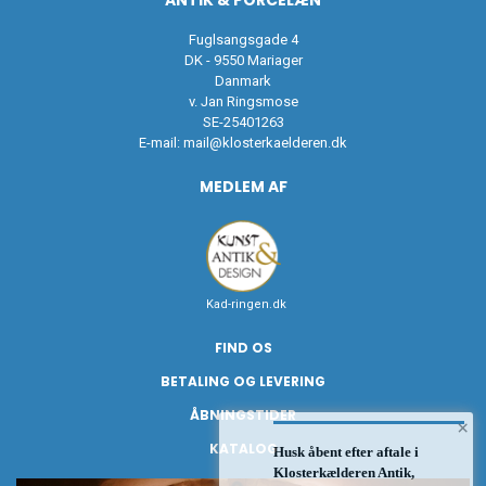
ANTIK & PORCELÆN
Fuglsangsgade 4
DK - 9550 Mariager
Danmark
v. Jan Ringsmose
SE-25401263
E-mail:
mail@klosterkaelderen.dk
MEDLEM AF
Kad-ringen.dk
FIND OS
BETALING OG LEVERING
ÅBNINGSTIDER
×
KATALOG
Husk åbent efter aftale i
Klosterkælderen Antik,