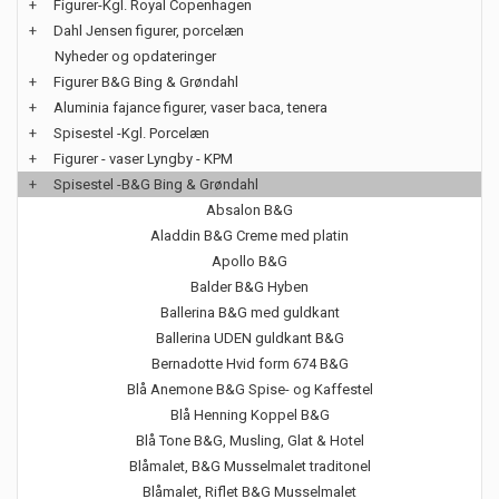
+
Figurer-Kgl. Royal Copenhagen
+
Dahl Jensen figurer, porcelæn
Nyheder og opdateringer
+
Figurer B&G Bing & Grøndahl
+
Aluminia fajance figurer, vaser baca, tenera
+
Spisestel -Kgl. Porcelæn
+
Figurer - vaser Lyngby - KPM
+
Spisestel -B&G Bing & Grøndahl
Absalon B&G
Aladdin B&G Creme med platin
Apollo B&G
Balder B&G Hyben
Ballerina B&G med guldkant
Ballerina UDEN guldkant B&G
Bernadotte Hvid form 674 B&G
Blå Anemone B&G Spise- og Kaffestel
Blå Henning Koppel B&G
Blå Tone B&G, Musling, Glat & Hotel
Blåmalet, B&G Musselmalet traditonel
Blåmalet, Riflet B&G Musselmalet