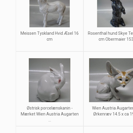
Meissen Tyskland Hvid Æsel 16
Rosenthal hund Skye Ter
cm
cm Obermaier 15
Østrisk porcelænskanin -
Wien Austria Augarte
Mærket Wien Austria Augarten
Ørkenræv 14.5 x ca 
...