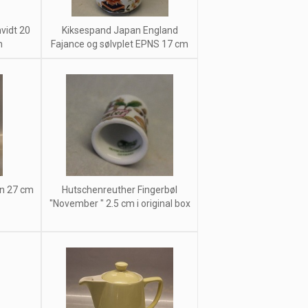
hvidt 20
Kiksespand Japan England
n
Fajance og sølvplet EPNS 17 cm
æn 27 cm
Hutschenreuther Fingerbøl
"November " 2.5 cm i original box