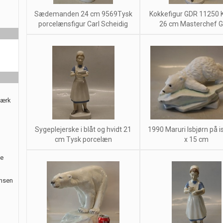
Sædemanden 24 cm 9569Tysk
Kokkefigur GDR 11250 
porcelænsfigur Carl Scheidig
26 cm Masterchef G
værk
Sygeplejerske i blåt og hvidt 21
1990 Maruri Isbjørn på i
cm Tysk porcelæn
x 15 cm
le
ansen