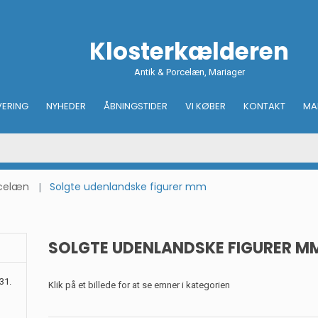
Klosterkælderen
Antik & Porcelæn, Mariager
VERING
NYHEDER
ÅBNINGSTIDER
VI KØBER
KONTAKT
MA
rcelæn
Solgte udenlandske figurer mm
SOLGTE UDENLANDSKE FIGURER M
31.
Klik på et billede for at se emner i kategorien