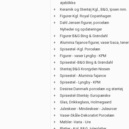
øjeblikke
+
Keramik og Stentøj Kgl., B&G, Ipsen mm.
+
Figurer-Kgl. Royal Copenhagen
+
Dahl Jensen figurer, porcelæn
Nyheder og opdateringer
+
Figurer B&G Bing & Grøndahl
+
Aluminia fajance figurer, vaser baca, tene
+
Spisestel -Kgl. Porcelæn
+
Figurer - vaser Lyngby - KPM
+
Spisestel -B&G Bing & Grøndahl
+
Stentøj B&G Kronjyden Nissen
+
Spisestel - Aluminia fajance
+
Spisestel - Lyngby - KPM
+
Desiree Danmark porcelæn og stentøj
+
Spisestel-Stentøj- Europæiske
+
Glas, Drikkeglass, Holmegaard
+
Juleskeer - Mindeskeer - Juleuroer
+
Vaser-Skåle-Dekorativt Porcelæn
+
Møbler -Varia - Ure
+
Platter - Kgl. B&G Juleplatter