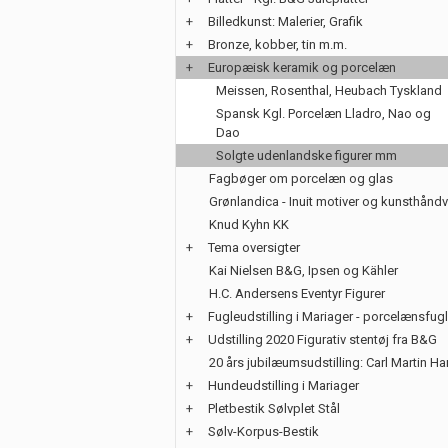
+
Billedkunst: Malerier, Grafik
+
Bronze, kobber, tin m.m.
+
Europæisk keramik og porcelæn
Meissen, Rosenthal, Heubach Tyskland
Spansk Kgl. Porcelæn Lladro, Nao og
Dao
Solgte udenlandske figurer mm
Fagbøger om porcelæn og glas
Grønlandica - Inuit motiver og kunsthånd
Knud Kyhn KK
+
Tema oversigter
Kai Nielsen B&G, Ipsen og Kähler
H.C. Andersens Eventyr Figurer
+
Fugleudstilling i Mariager - porcelænsfug
+
Udstilling 2020 Figurativ stentøj fra B&G
20 års jubilæumsudstilling: Carl Martin H
+
Hundeudstilling i Mariager
+
Pletbestik Sølvplet Stål
+
Sølv-Korpus-Bestik