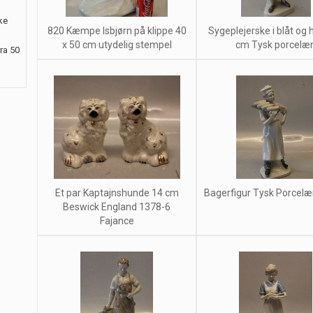
ke
820 Kæmpe Isbjørn på klippe 40
Sygeplejerske i blåt og 
x 50 cm utydelig stempel
cm Tysk porcelæ
ra 50
Et par Kaptajnshunde 14 cm
Bagerfigur Tysk Porcel
Beswick England 1378-6
Fajance