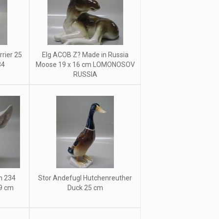
rier 25
Elg ACOB Z? Made in Russia
34
Moose 19 x 16 cm LOMONOSOV
RUSSIA
n 234
Stor Andefugl Hutchenreuther
19 cm
Duck 25 cm