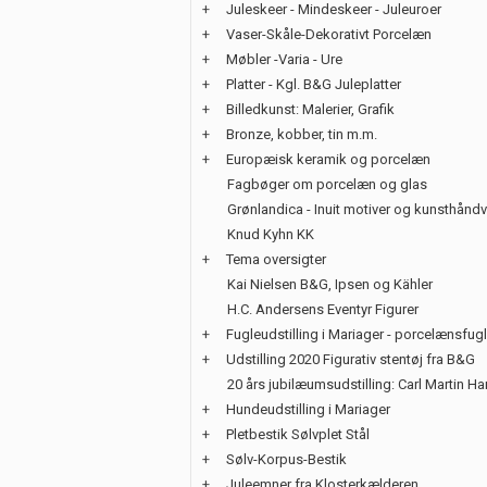
+
Juleskeer - Mindeskeer - Juleuroer
+
Vaser-Skåle-Dekorativt Porcelæn
+
Møbler -Varia - Ure
+
Platter - Kgl. B&G Juleplatter
+
Billedkunst: Malerier, Grafik
+
Bronze, kobber, tin m.m.
+
Europæisk keramik og porcelæn
Fagbøger om porcelæn og glas
Grønlandica - Inuit motiver og kunsthånd
Knud Kyhn KK
+
Tema oversigter
Kai Nielsen B&G, Ipsen og Kähler
H.C. Andersens Eventyr Figurer
+
Fugleudstilling i Mariager - porcelænsfug
+
Udstilling 2020 Figurativ stentøj fra B&G
20 års jubilæumsudstilling: Carl Martin H
+
Hundeudstilling i Mariager
+
Pletbestik Sølvplet Stål
+
Sølv-Korpus-Bestik
+
Juleemner fra Klosterkælderen