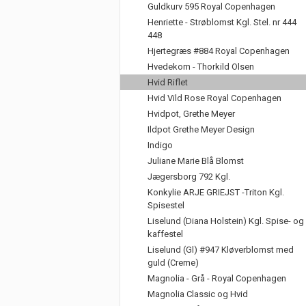
Guldkurv 595 Royal Copenhagen
Henriette - Strøblomst Kgl. Stel. nr 444
448
Hjertegræs #884 Royal Copenhagen
Hvedekorn - Thorkild Olsen
Hvid Riflet
Hvid Vild Rose Royal Copenhagen
Hvidpot, Grethe Meyer
Ildpot Grethe Meyer Design
Indigo
Juliane Marie Blå Blomst
Jægersborg 792 Kgl.
Konkylie ARJE GRIEJST -Triton Kgl.
Spisestel
Liselund (Diana Holstein) Kgl. Spise- og
kaffestel
Liselund (Gl) #947 Kløverblomst med
guld (Creme)
Magnolia - Grå - Royal Copenhagen
Magnolia Classic og Hvid