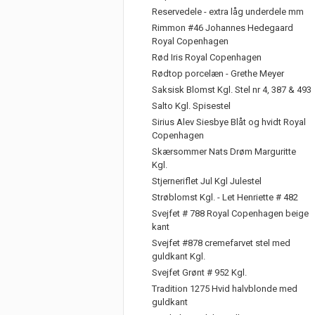
Reservedele - extra låg underdele mm
Rimmon #46 Johannes Hedegaard
Royal Copenhagen
Rød Iris Royal Copenhagen
Rødtop porcelæn - Grethe Meyer
Saksisk Blomst Kgl. Stel nr 4, 387 & 493
Salto Kgl. Spisestel
Sirius Alev Siesbye Blåt og hvidt Royal
Copenhagen
Skærsommer Nats Drøm Marguritte
Kgl.
Stjerneriflet Jul Kgl Julestel
Strøblomst Kgl. - Let Henriette # 482
Svejfet # 788 Royal Copenhagen beige
kant
Svejfet #878 cremefarvet stel med
guldkant Kgl.
Svejfet Grønt # 952 Kgl.
Tradition 1275 Hvid halvblonde med
guldkant