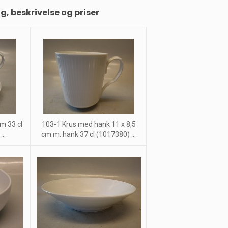
ng, beskrivelse og priser
m 33 cl
103-1 Krus med hank 11 x 8,5
..
cm m. hank 37 cl (1017380) ...