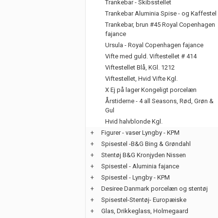
Trankebar - Skibsstellet
Trankebar Aluminia Spise - og Kaffestel
Trankebar, brun #45 Royal Copenhagen
fajance
Ursula - Royal Copenhagen fajance
Vifte med guld. Viftestellet # 414
Viftestellet Blå, KGl. 1212
Viftestellet, Hvid Vifte Kgl.
X Ej på lager Kongeligt porcelæn
Årstiderne - 4 all Seasons, Rød, Grøn &
Gul
Hvid halvblonde Kgl.
+
Figurer - vaser Lyngby - KPM
+
Spisestel -B&G Bing & Grøndahl
+
Stentøj B&G Kronjyden Nissen
+
Spisestel - Aluminia fajance
+
Spisestel - Lyngby - KPM
+
Desiree Danmark porcelæn og stentøj
+
Spisestel-Stentøj- Europæiske
+
Glas, Drikkeglass, Holmegaard