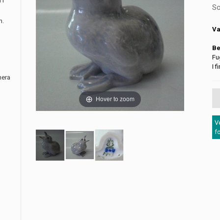
 i
So
m.
Va
Be
Fu
I f
nera
Hover to zoom
V
f