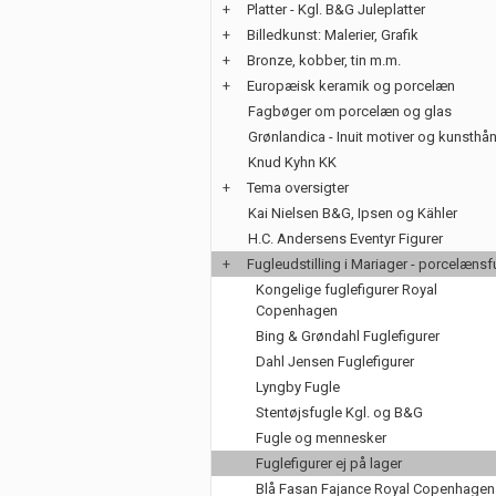
+
Platter - Kgl. B&G Juleplatter
+
Billedkunst: Malerier, Grafik
+
Bronze, kobber, tin m.m.
+
Europæisk keramik og porcelæn
Fagbøger om porcelæn og glas
Grønlandica - Inuit motiver og kunsth
Knud Kyhn KK
+
Tema oversigter
Kai Nielsen B&G, Ipsen og Kähler
H.C. Andersens Eventyr Figurer
+
Fugleudstilling i Mariager - porcelænsf
Kongelige fuglefigurer Royal
Copenhagen
Bing & Grøndahl Fuglefigurer
Dahl Jensen Fuglefigurer
Lyngby Fugle
Stentøjsfugle Kgl. og B&G
Fugle og mennesker
Fuglefigurer ej på lager
Blå Fasan Fajance Royal Copenhagen