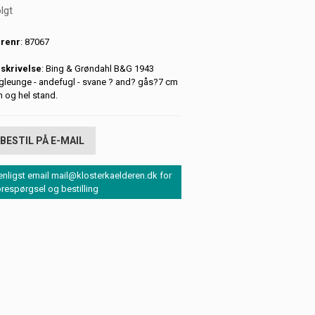
lgt
renr
: 87067
skrivelse
: Bing & Grøndahl B&G 1943
gleunge - andefugl - svane ? and? gås?7 cm
in og hel stand.
BESTIL PÅ E-MAIL
enligst email mail@klosterkaelderen.dk for
orespørgsel og bestilling