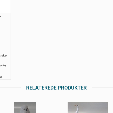
G
tiske
r fra
er
RELATEREDE PRODUKTER