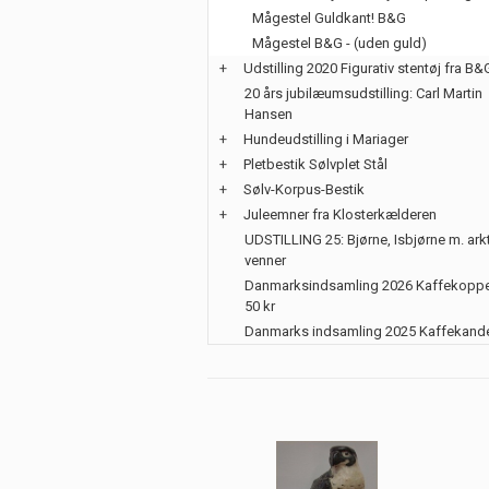
Mågestel Guldkant! B&G
Mågestel B&G - (uden guld)
+
Udstilling 2020 Figurativ stentøj fra B&
20 års jubilæumsudstilling: Carl Martin
Hansen
+
Hundeudstilling i Mariager
+
Pletbestik Sølvplet Stål
+
Sølv-Korpus-Bestik
+
Juleemner fra Klosterkælderen
UDSTILLING 25: Bjørne, Isbjørne m. ark
venner
Danmarksindsamling 2026 Kaffekoppe
50 kr
Danmarks indsamling 2025 Kaffekand