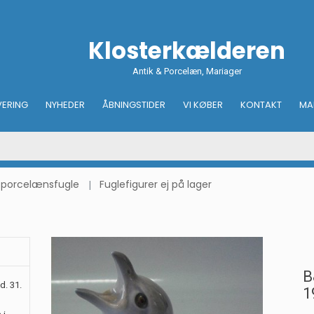
Klosterkælderen
Antik & Porcelæn, Mariager
VERING
NYHEDER
ÅBNINGSTIDER
VI KØBER
KONTAKT
MA
 - porcelænsfugle
Fuglefigurer ej på lager
B
d. 31.
1