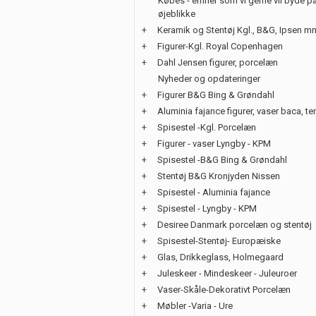
Købes - emner som vi gerne vil byde på
øjeblikke
+
Keramik og Stentøj Kgl., B&G, Ipsen m
+
Figurer-Kgl. Royal Copenhagen
+
Dahl Jensen figurer, porcelæn
Nyheder og opdateringer
+
Figurer B&G Bing & Grøndahl
+
Aluminia fajance figurer, vaser baca, te
+
Spisestel -Kgl. Porcelæn
+
Figurer - vaser Lyngby - KPM
+
Spisestel -B&G Bing & Grøndahl
+
Stentøj B&G Kronjyden Nissen
+
Spisestel - Aluminia fajance
+
Spisestel - Lyngby - KPM
+
Desiree Danmark porcelæn og stentøj
+
Spisestel-Stentøj- Europæiske
+
Glas, Drikkeglass, Holmegaard
+
Juleskeer - Mindeskeer - Juleuroer
+
Vaser-Skåle-Dekorativt Porcelæn
+
Møbler -Varia - Ure