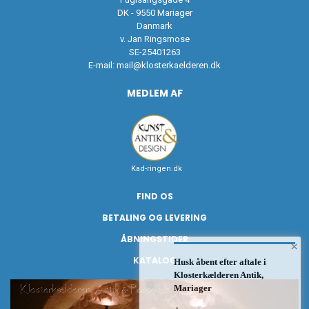
DK - 9550 Mariager
Danmark
v. Jan Ringsmose
SE-25401263
E-mail:
mail@klosterkaelderen.dk
MEDLEM AF
Kad-ringen.dk
FIND OS
BETALING OG LEVERING
ÅBNINGSTIDER
×
KATALOG
Husk åbent efter aftale i
Klosterkælderen Antik,
Mariager