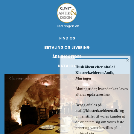
Kad-ringen.dk
FIND OS
BETALING OG LEVERING
ÅBNINGSTIDER
×
KATALOG
Husk åbent efter aftale i
Klosterkælderen Antik,
Mariager
Åbningstider, hvor der kan laves
aftaler,
opdateres her
Besøg aftales på
mail@klosterkaelderen.dk
og
vi henstiller til vores kunder at
de orientere sig om vores faste
priser og varer bestilles på
forhånd via