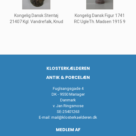
Kongelig Dansk Stentøj
Kongelig Dansk Figur 1741
21407 Kgl. Vandrefalk, Knud
RC UgleTh. Madsen 1915 9
KLOSTERKÆLDEREN
ANTIK & PORCELÆN
Fuglsangsgade 4
DK - 9550 Mariager
Danmark
v. Jan Ringsmose
SE-25401263
E-mail:
mail@klosterkaelderen.dk
MEDLEM AF