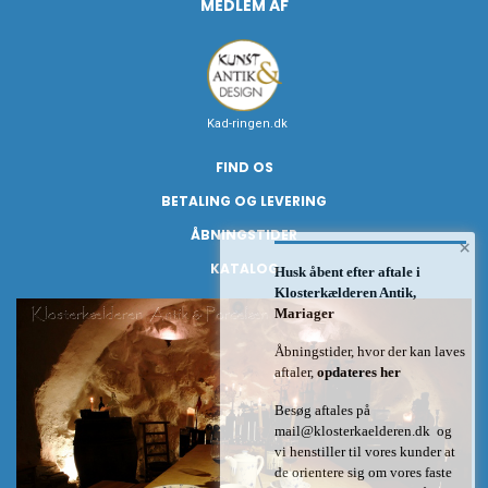
MEDLEM AF
Kad-ringen.dk
FIND OS
BETALING OG LEVERING
ÅBNINGSTIDER
×
KATALOG
Husk åbent efter aftale i
Klosterkælderen Antik,
Mariager
Åbningstider, hvor der kan laves
aftaler,
opdateres her
Besøg aftales på
mail@klosterkaelderen.dk
og
vi henstiller til vores kunder at
de orientere sig om vores faste