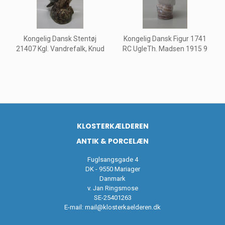
Kongelig Dansk Stentøj
Kongelig Dansk Figur 1741
21407 Kgl. Vandrefalk, Knud
RC UgleTh. Madsen 1915 9
KLOSTERKÆLDEREN
ANTIK & PORCELÆN
Fuglsangsgade 4
DK - 9550 Mariager
Danmark
v. Jan Ringsmose
SE-25401263
E-mail:
mail@klosterkaelderen.dk