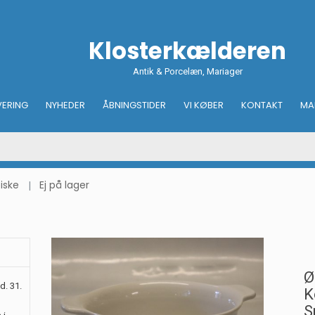
Klosterkælderen
Antik & Porcelæn, Mariager
VERING
NYHEDER
ÅBNINGSTIDER
VI KØBER
KONTAKT
MA
iske
Ej på lager
Ø
d. 31.
K
S