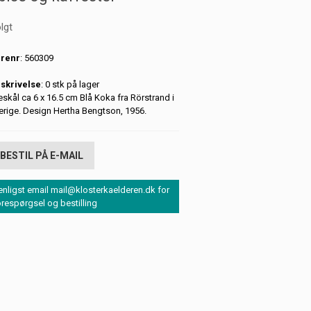
lgt
renr
: 560309
skrivelse
: 0 stk på lager
eskål ca 6 x 16.5 cm Blå Koka fra Rörstrand i
erige. Design Hertha Bengtson, 1956.
BESTIL PÅ E-MAIL
enligst email mail@klosterkaelderen.dk for
orespørgsel og bestilling