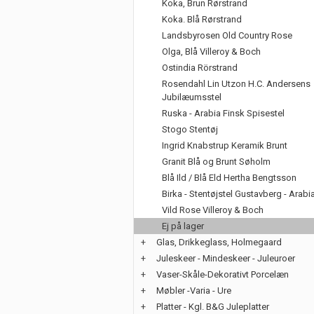
Koka, Brun Rørstrand
Koka. Blå Rørstrand
Landsbyrosen Old Country Rose
Olga, Blå Villeroy & Boch
Ostindia Rörstrand
Rosendahl Lin Utzon H.C. Andersens
Jubilæumsstel
Ruska - Arabia Finsk Spisestel
Stogo Stentøj
Ingrid Knabstrup Keramik Brunt
Granit Blå og Brunt Søholm
Blå Ild / Blå Eld Hertha Bengtsson
Birka - Stentøjstel Gustavberg - Arabi
Vild Rose Villeroy & Boch
Ej på lager
+
Glas, Drikkeglass, Holmegaard
+
Juleskeer - Mindeskeer - Juleuroer
+
Vaser-Skåle-Dekorativt Porcelæn
+
Møbler -Varia - Ure
+
Platter - Kgl. B&G Juleplatter