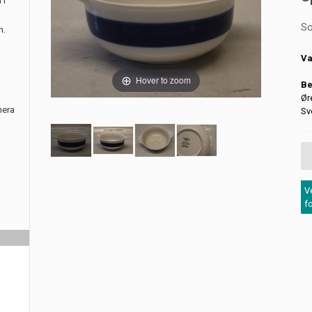
 i
So
m.
Va
Hover to zoom
Be
Ør
nera
Sv
V
f