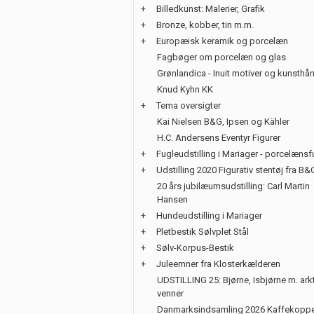
+
Billedkunst: Malerier, Grafik
+
Bronze, kobber, tin m.m.
+
Europæisk keramik og porcelæn
Fagbøger om porcelæn og glas
Grønlandica - Inuit motiver og kunsth
Knud Kyhn KK
+
Tema oversigter
Kai Nielsen B&G, Ipsen og Kähler
H.C. Andersens Eventyr Figurer
+
Fugleudstilling i Mariager - porcelænsf
+
Udstilling 2020 Figurativ stentøj fra B&
20 års jubilæumsudstilling: Carl Martin
Hansen
+
Hundeudstilling i Mariager
+
Pletbestik Sølvplet Stål
+
Sølv-Korpus-Bestik
+
Juleemner fra Klosterkælderen
UDSTILLING 25: Bjørne, Isbjørne m. ark
venner
Danmarksindsamling 2026 Kaffekoppe