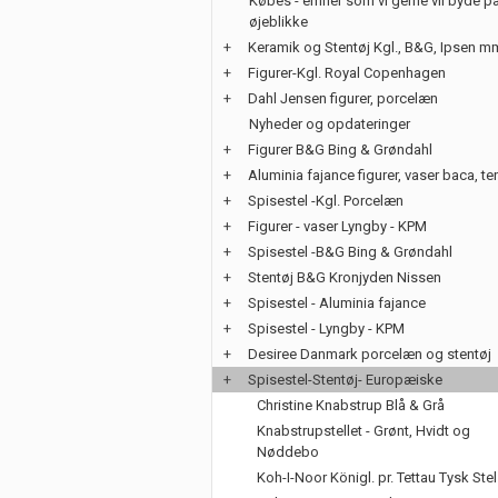
Købes - emner som vi gerne vil byde på
øjeblikke
+
Keramik og Stentøj Kgl., B&G, Ipsen m
+
Figurer-Kgl. Royal Copenhagen
+
Dahl Jensen figurer, porcelæn
Nyheder og opdateringer
+
Figurer B&G Bing & Grøndahl
+
Aluminia fajance figurer, vaser baca, te
+
Spisestel -Kgl. Porcelæn
+
Figurer - vaser Lyngby - KPM
+
Spisestel -B&G Bing & Grøndahl
+
Stentøj B&G Kronjyden Nissen
+
Spisestel - Aluminia fajance
+
Spisestel - Lyngby - KPM
+
Desiree Danmark porcelæn og stentøj
+
Spisestel-Stentøj- Europæiske
Christine Knabstrup Blå & Grå
Knabstrupstellet - Grønt, Hvidt og
Nøddebo
Koh-I-Noor Königl. pr. Tettau Tysk Stel