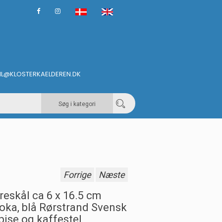
IL@KLOSTERKAELDEREN.DK
Søg i kategori
Forrige
Næste
reskål ca 6 x 16.5 cm
oka, blå Rørstrand Svensk
pise og kaffestel