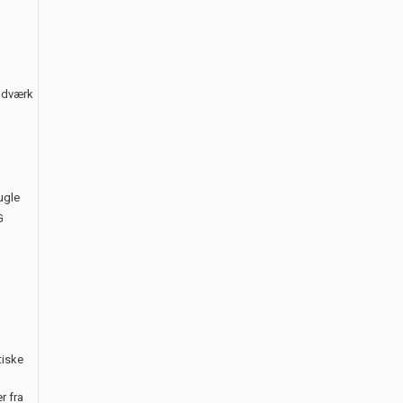
åndværk
ugle
G
tiske
r fra