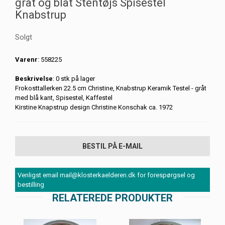
gråt og blåt Stentøjs Spisestel
Knabstrup
Solgt
Varenr
: 558225
Beskrivelse
: 0 stk på lager
Frokosttallerken 22.5 cm Christine, Knabstrup Keramik Testel - gråt
med blå kant, Spisestel, Kaffestel
Kirstine Knapstrup design Christine Konschak ca. 1972
BESTIL PÅ E-MAIL
Venligst email mail@klosterkaelderen.dk for forespørgsel og
bestilling
RELATEREDE PRODUKTER