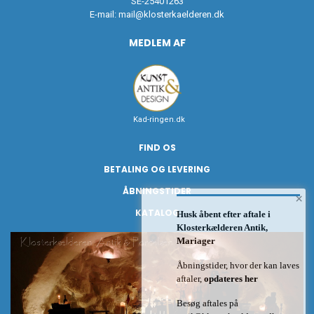
SE-25401263
E-mail:
mail@klosterkaelderen.dk
MEDLEM AF
Kad-ringen.dk
FIND OS
BETALING OG LEVERING
ÅBNINGSTIDER
×
KATALOG
Husk åbent efter aftale i
Klosterkælderen Antik,
Mariager
Åbningstider, hvor der kan laves
aftaler,
opdateres her
Besøg aftales på