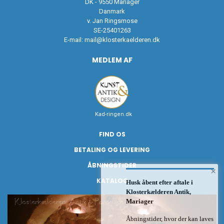
DK - 9550 Mariager
Danmark
v. Jan Ringsmose
SE-25401263
E-mail:
mail@klosterkaelderen.dk
MEDLEM AF
Kad-ringen.dk
FIND OS
BETALING OG LEVERING
ÅBNINGSTIDER
×
KATALOG
Husk åbent efter aftale i
Klosterkælderen Antik,
Mariager
Åbningstider, hvor der kan laves