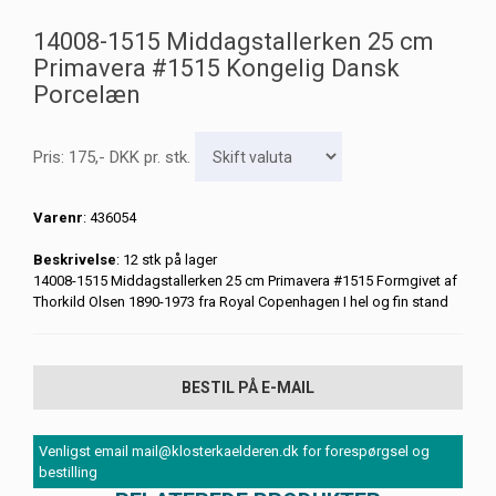
14008-1515 Middagstallerken 25 cm
Primavera #1515 Kongelig Dansk
Porcelæn
Pris:
175
,-
DKK
pr. stk.
Varenr
: 436054
Beskrivelse
: 12 stk på lager
14008-1515 Middagstallerken 25 cm Primavera #1515 Formgivet af
Thorkild Olsen 1890-1973 fra Royal Copenhagen I hel og fin stand
BESTIL PÅ E-MAIL
Venligst email mail@klosterkaelderen.dk for forespørgsel og
bestilling