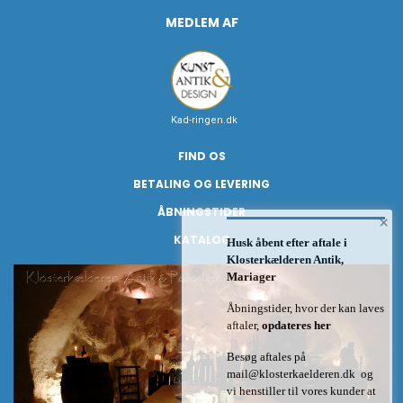
MEDLEM AF
Kad-ringen.dk
FIND OS
BETALING OG LEVERING
ÅBNINGSTIDER
×
KATALOG
Husk åbent efter aftale i
Klosterkælderen Antik,
Mariager
Åbningstider, hvor der kan laves
aftaler,
opdateres her
Besøg aftales på
mail@klosterkaelderen.dk
og
vi henstiller til vores kunder at