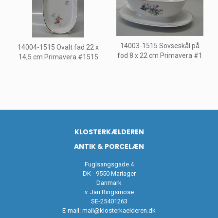
14003-1515 Sovseskål på
14004-1515 Ovalt fad 22 x
fod 8 x 22 cm Primavera #1
14,5 cm Primavera #1515
KLOSTERKÆLDEREN
ANTIK & PORCELÆN
Fuglsangsgade 4
DK - 9550 Mariager
Danmark
v. Jan Ringsmose
SE-25401263
E-mail:
mail@klosterkaelderen.dk