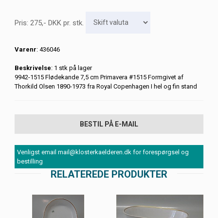
Pris:
275
,-
DKK
pr. stk.
Varenr
: 436046
Beskrivelse
: 1 stk på lager
9942-1515 Flødekande 7,5 cm Primavera #1515 Formgivet af
Thorkild Olsen 1890-1973 fra Royal Copenhagen I hel og fin stand
BESTIL PÅ E-MAIL
Venligst email mail@klosterkaelderen.dk for forespørgsel og
bestilling
RELATEREDE PRODUKTER