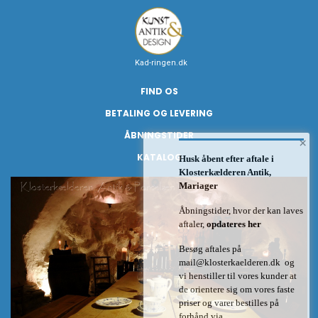
Kad-ringen.dk
FIND OS
BETALING OG LEVERING
ÅBNINGSTIDER
×
KATALOG
Husk åbent efter aftale i
Klosterkælderen Antik,
Mariager
Åbningstider, hvor der kan laves
aftaler,
opdateres her
Besøg aftales på
mail@klosterkaelderen.dk
og
vi henstiller til vores kunder at
de orientere sig om vores faste
priser og varer bestilles på
forhånd via