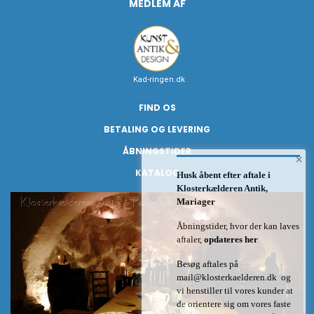
MEDLEM AF
Kad-ringen.dk
FIND OS
BETALING OG LEVERING
ÅBNINGSTIDER
×
KATALOG
Husk åbent efter aftale i
Klosterkælderen Antik,
Mariager
Åbningstider, hvor der kan laves
aftaler,
opdateres her
Besøg aftales på
mail@klosterkaelderen.dk
og
vi henstiller til vores kunder at
de orientere sig om vores faste