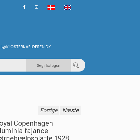
IL@KLOSTERKAELDEREN.DK
Søg i kategori
Forrige
Næste
oyal Copenhagen
luminia fajance
ørnehjælpsplatte 1928