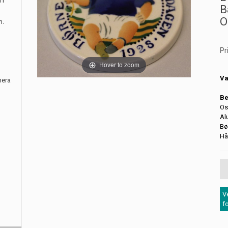
 i
B
O
m.
Pr
Hover to zoom
Va
nera
Be
Os
Al
Bø
Hå
V
f