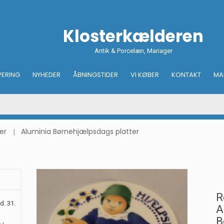
Klosterkælderen
Antik & Porcelæn, Mariager
VERING
NYHEDER
ÅBNINGSTIDER
VI KØBER
KONTAKT
MA
er
Aluminia Børnehjælpsdags platter
R
d. 31.
A
B