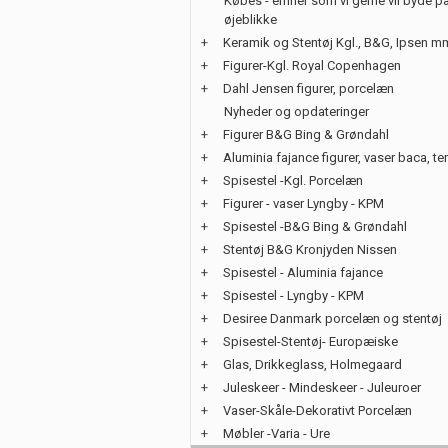
Købes - emner som vi gerne vil byde på
øjeblikke
+
Keramik og Stentøj Kgl., B&G, Ipsen m
+
Figurer-Kgl. Royal Copenhagen
+
Dahl Jensen figurer, porcelæn
Nyheder og opdateringer
+
Figurer B&G Bing & Grøndahl
+
Aluminia fajance figurer, vaser baca, te
+
Spisestel -Kgl. Porcelæn
+
Figurer - vaser Lyngby - KPM
+
Spisestel -B&G Bing & Grøndahl
+
Stentøj B&G Kronjyden Nissen
+
Spisestel - Aluminia fajance
+
Spisestel - Lyngby - KPM
+
Desiree Danmark porcelæn og stentøj
+
Spisestel-Stentøj- Europæiske
+
Glas, Drikkeglass, Holmegaard
+
Juleskeer - Mindeskeer - Juleuroer
+
Vaser-Skåle-Dekorativt Porcelæn
+
Møbler -Varia - Ure