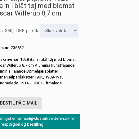
arn i blåt tøj med blomst
scar Willerup 8,7 cm
is:
350
,-
DKK
pr. stk.
renr
: 236832
skrivelse
: 1928 Barn i blåt tøj med blomst
car Willerup 8,7 cm Aluminia kunstfajance
uminia Fajance Børnehjælsplatter
rnehjælpsplaketter 1905, 1909-1913
ndmalede. 1914 - 1930 Luftmalede.
BESTIL PÅ E-MAIL
enligst email mail@klosterkaelderen.dk for
orespørgsel og bestilling