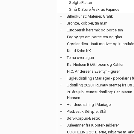
Solgte Platter
Små & Store Årskrus Fajance
+
Billedkunst: Malerier, Grafik
+
Bronze, kobber, tin m.m.
+
Europæisk keramik og porcelæn
Fagbøger om porcelæn og glas
Grønlandica - Inuit motiver og kunsth
Knud Kyhn KK
+
Tema oversigter
Kai Nielsen B&G, Ipsen og Kähler
H.C. Andersens Eventyr Figurer
+
Fugleudstilling i Mariager - porcelænsf
+
Udstilling 2020 Figurativ stentøj fra B&
20 års jubilæumsudstilling: Carl Martin
Hansen
+
Hundeudstilling i Mariager
+
Pletbestik Sølvplet Stål
+
Sølv-Korpus-Bestik
+
Juleemner fra Klosterkælderen
UDSTILLING 25: Bjørne, Isbjørne m. ark