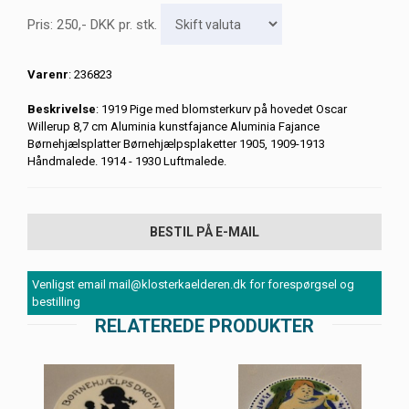
Pris:
250
,-
DKK
pr. stk.
Varenr
: 236823
Beskrivelse
: 1919 Pige med blomsterkurv på hovedet Oscar
Willerup 8,7 cm Aluminia kunstfajance Aluminia Fajance
Børnehjælsplatter Børnehjælpsplaketter 1905, 1909-1913
Håndmalede. 1914 - 1930 Luftmalede.
BESTIL PÅ E-MAIL
Venligst email mail@klosterkaelderen.dk for forespørgsel og
bestilling
RELATEREDE PRODUKTER