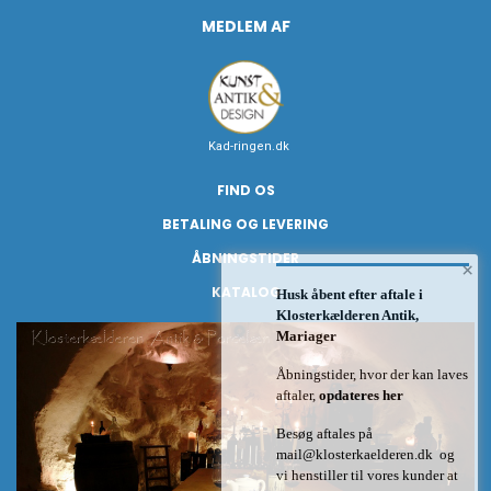
MEDLEM AF
Kad-ringen.dk
FIND OS
BETALING OG LEVERING
ÅBNINGSTIDER
×
KATALOG
Husk åbent efter aftale i
Klosterkælderen Antik,
Mariager
Åbningstider, hvor der kan laves
aftaler,
opdateres her
Besøg aftales på
mail@klosterkaelderen.dk
og
vi henstiller til vores kunder at