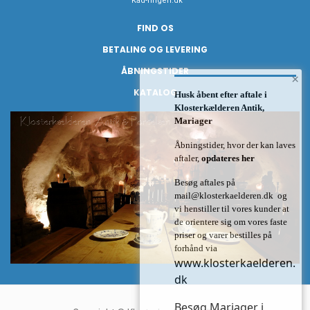
Kad-ringen.dk
FIND OS
BETALING OG LEVERING
ÅBNINGSTIDER
×
KATALOG
Husk åbent efter aftale i
Klosterkælderen Antik,
Mariager
Åbningstider, hvor der kan laves
aftaler,
opdateres her
Besøg aftales på
mail@klosterkaelderen.dk
og
vi henstiller til vores kunder at
de orientere sig om vores faste
priser og varer bestilles på
forhånd via
www.klosterkaelderen.
dk
Besøg Mariager i