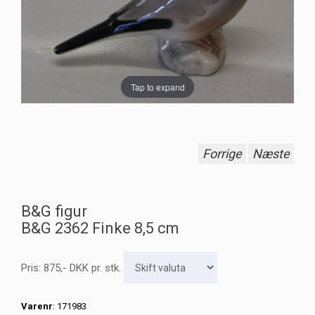
Tap to expand
Forrige
Næste
B&G figur
B&G 2362 Finke 8,5 cm
Pris:
875
,-
DKK
pr. stk.
Varenr
: 171983