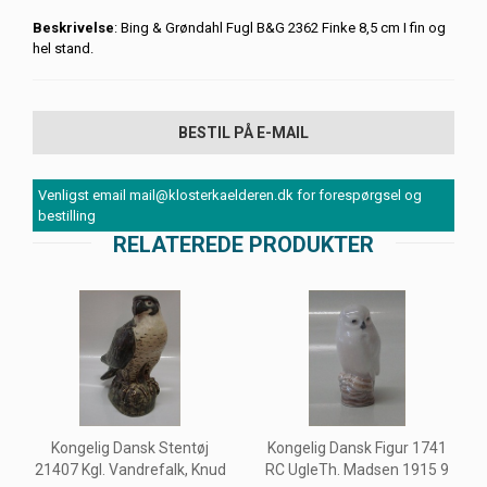
Beskrivelse
: Bing & Grøndahl Fugl B&G 2362 Finke 8,5 cm I fin og
hel stand.
BESTIL PÅ E-MAIL
Venligst email mail@klosterkaelderen.dk for forespørgsel og
bestilling
RELATEREDE PRODUKTER
Kongelig Dansk Stentøj
Kongelig Dansk Figur 1741
21407 Kgl. Vandrefalk, Knud
RC UgleTh. Madsen 1915 9