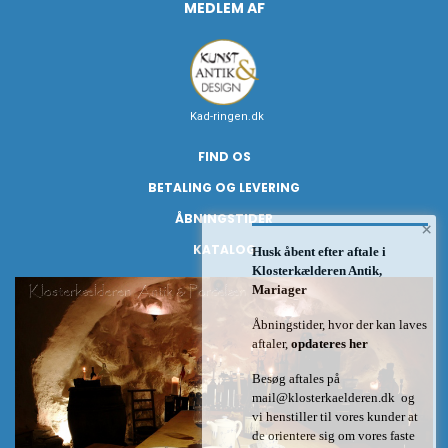
MEDLEM AF
Kad-ringen.dk
FIND OS
BETALING OG LEVERING
ÅBNINGSTIDER
×
KATALOG
Husk åbent efter aftale i
Klosterkælderen Antik,
Mariager
Åbningstider, hvor der kan laves
aftaler,
opdateres her
Besøg aftales på
mail@klosterkaelderen.dk
og
vi henstiller til vores kunder at
de orientere sig om vores faste