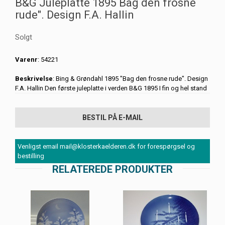
B&G Juleplatte 1895 Bag den frosne
rude". Design F.A. Hallin
Solgt
Varenr
: 54221
Beskrivelse
: Bing & Grøndahl 1895 "Bag den frosne rude". Design
F.A. Hallin Den første juleplatte i verden B&G 1895 I fin og hel stand
BESTIL PÅ E-MAIL
Venligst email mail@klosterkaelderen.dk for forespørgsel og
bestilling
RELATEREDE PRODUKTER