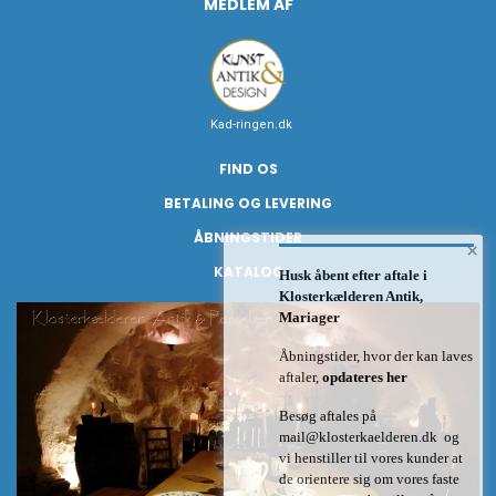
MEDLEM AF
Kad-ringen.dk
FIND OS
BETALING OG LEVERING
ÅBNINGSTIDER
×
KATALOG
Husk åbent efter aftale i
Klosterkælderen Antik,
Mariager
Åbningstider, hvor der kan laves
aftaler,
opdateres her
Besøg aftales på
mail@klosterkaelderen.dk
og
vi henstiller til vores kunder at
de orientere sig om vores faste