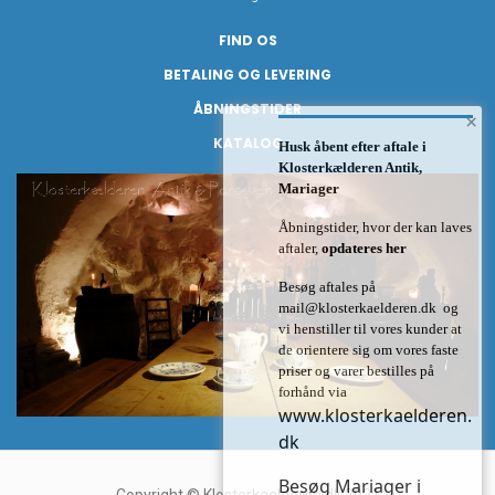
FIND OS
BETALING OG LEVERING
ÅBNINGSTIDER
×
KATALOG
Husk åbent efter aftale i
Klosterkælderen Antik,
Mariager
Åbningstider, hvor der kan laves
aftaler,
opdateres her
Besøg aftales på
mail@klosterkaelderen.dk
og
vi henstiller til vores kunder at
de orientere sig om vores faste
priser og varer bestilles på
forhånd via
www.klosterkaelderen.
dk
Besøg Mariager i
Copyright © Klosterkaelderen.dk 2021