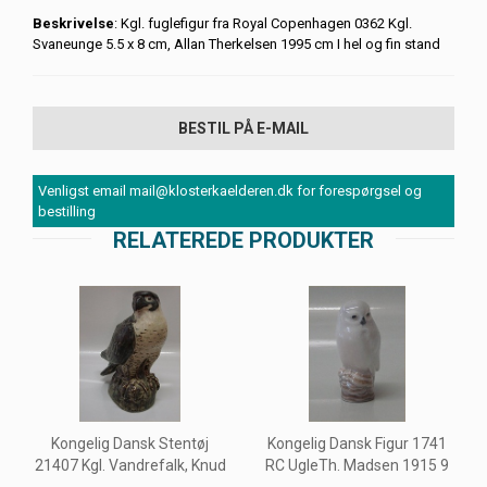
Beskrivelse
: Kgl. fuglefigur fra Royal Copenhagen 0362 Kgl.
Svaneunge 5.5 x 8 cm, Allan Therkelsen 1995 cm I hel og fin stand
BESTIL PÅ E-MAIL
Venligst email mail@klosterkaelderen.dk for forespørgsel og
bestilling
RELATEREDE PRODUKTER
Kongelig Dansk Stentøj
Kongelig Dansk Figur 1741
21407 Kgl. Vandrefalk, Knud
RC UgleTh. Madsen 1915 9