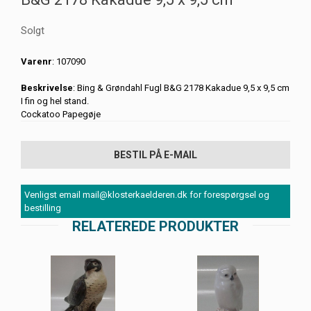
Solgt
Varenr
: 107090
Beskrivelse
: Bing & Grøndahl Fugl B&G 2178 Kakadue 9,5 x 9,5 cm
I fin og hel stand.
Cockatoo Papegøje
BESTIL PÅ E-MAIL
Venligst email mail@klosterkaelderen.dk for forespørgsel og
bestilling
RELATEREDE PRODUKTER