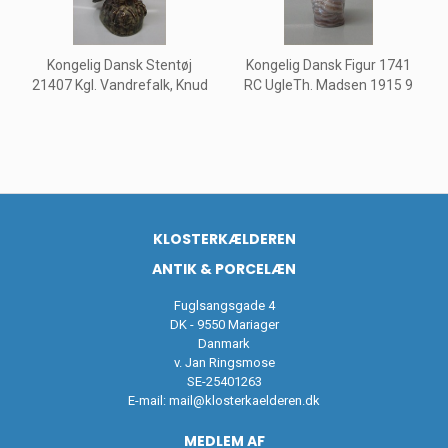
Kongelig Dansk Stentøj
Kongelig Dansk Figur 1741
21407 Kgl. Vandrefalk, Knud
RC UgleTh. Madsen 1915 9
KLOSTERKÆLDEREN
ANTIK & PORCELÆN
Fuglsangsgade 4
DK - 9550 Mariager
Danmark
v. Jan Ringsmose
SE-25401263
E-mail:
mail@klosterkaelderen.dk
MEDLEM AF