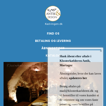
Kad-ringen.dk
FIND OS
BETALING OG LEVERING
ÅBNINGSTIDER
×
KATALOG
Husk åbent efter aftale i
Klosterkælderen Antik,
Mariager
Åbningstider, hvor der kan laves
aftaler,
opdateres her
Besøg aftales på
mail@klosterkaelderen.dk
og
vi henstiller til vores kunder at
de orientere sig om vores faste
priser og varer bestilles på