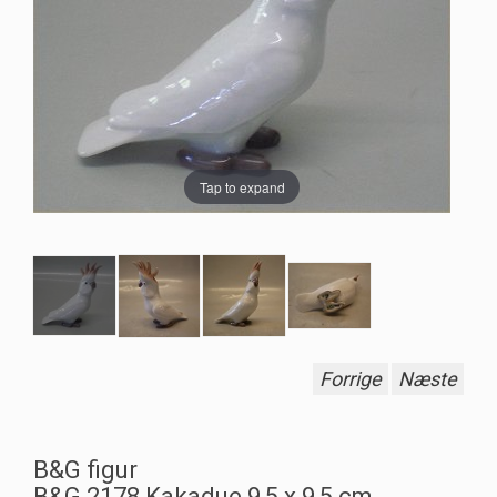
Tap to expand
Forrige
Næste
B&G figur
B&G 2178 Kakadue 9,5 x 9,5 cm