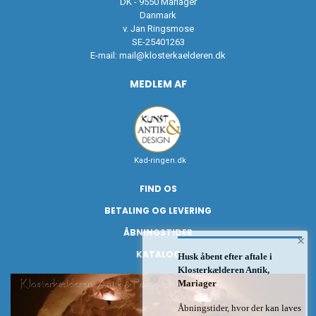
DK - 9550 Mariager
Danmark
v. Jan Ringsmose
SE-25401263
E-mail:
mail@klosterkaelderen.dk
MEDLEM AF
Kad-ringen.dk
FIND OS
BETALING OG LEVERING
ÅBNINGSTIDER
×
KATALOG
Husk åbent efter aftale i
Klosterkælderen Antik,
Mariager
Åbningstider, hvor der kan laves