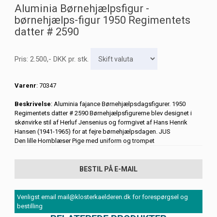
Aluminia Børnehjælpsfigur -
børnehjælps-figur 1950 Regimentets
datter # 2590
Pris:
2.500
,-
DKK
pr. stk.
Varenr
: 70347
Beskrivelse
: Aluminia fajance Børnehjælpsdagsfigurer. 1950
Regimentets datter # 2590 Børnehjælpsfigurerne blev designet i
skønvirke stil af Herluf Jensenius og formgivet af Hans Henrik
Hansen (1941-1965) for at fejre børnehjælpsdagen. JUS
Den lille Hornblæser Pige med uniform og trompet
BESTIL PÅ E-MAIL
Venligst email mail@klosterkaelderen.dk for forespørgsel og
bestilling