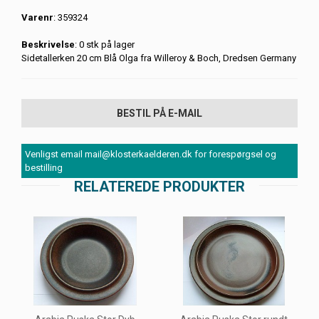
Varenr
: 359324
Beskrivelse
: 0 stk på lager
Sidetallerken 20 cm Blå Olga fra Willeroy & Boch, Dredsen Germany
BESTIL PÅ E-MAIL
Venligst email mail@klosterkaelderen.dk for forespørgsel og
bestilling
RELATEREDE PRODUKTER