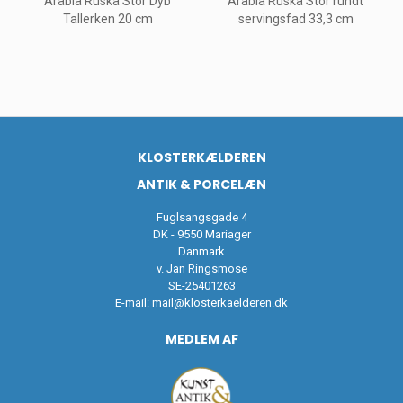
Arabia Ruska Stor Dyb
Arabia Ruska Stor rundt
Tallerken 20 cm
servingsfad 33,3 cm
KLOSTERKÆLDEREN
ANTIK & PORCELÆN
Fuglsangsgade 4
DK - 9550 Mariager
Danmark
v. Jan Ringsmose
SE-25401263
E-mail:
mail@klosterkaelderen.dk
MEDLEM AF