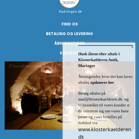
Kad-ringen.dk
FIND OS
BETALING OG LEVERING
ÅBNINGSTIDER
×
KATALOG
Husk åbent efter aftale i
Klosterkælderen Antik,
Mariager
Åbningstider, hvor der kan laves
aftaler,
opdateres her
Besøg aftales på
mail@klosterkaelderen.dk
og
vi henstiller til vores kunder at
de orientere sig om vores faste
priser og varer bestilles på
forhånd via
www.klosterkaelderen.
dk