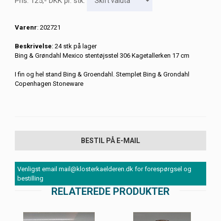
Pris:
125
,-
DKK
pr. stk.
Varenr
: 202721
Beskrivelse
: 24 stk på lager
Bing & Grøndahl Mexico stentøjsstel 306 Kagetallerken 17 cm
I fin og hel stand Bing & Groendahl. Stemplet Bing & Grondahl
Copenhagen Stoneware
BESTIL PÅ E-MAIL
Venligst email mail@klosterkaelderen.dk for forespørgsel og
bestilling
RELATEREDE PRODUKTER