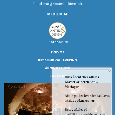
E-mail:
mail@klosterkaelderen.dk
MEDLEM AF
Kad-ringen.dk
FIND OS
BETALING OG LEVERING
ÅBNINGSTIDER
×
KATALOG
Husk åbent efter aftale i
Klosterkælderen Antik,
Mariager
Åbningstider, hvor der kan laves
aftaler,
opdateres her
Besøg aftales på
mail@klosterkaelderen.dk
og