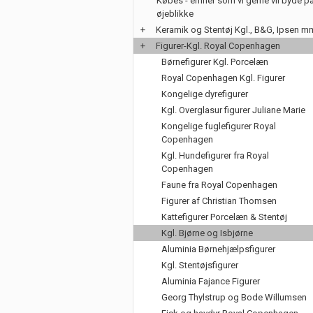
Købes - emner som vi gerne vil byde på
øjeblikke
+
Keramik og Stentøj Kgl., B&G, Ipsen m
+
Figurer-Kgl. Royal Copenhagen
Børnefigurer Kgl. Porcelæn
Royal Copenhagen Kgl. Figurer
Kongelige dyrefigurer
Kgl. Overglasur figurer Juliane Marie
Kongelige fuglefigurer Royal
Copenhagen
Kgl. Hundefigurer fra Royal
Copenhagen
Faune fra Royal Copenhagen
Figurer af Christian Thomsen
Kattefigurer Porcelæn & Stentøj
Kgl. Bjørne og Isbjørne
Aluminia Børnehjælpsfigurer
Kgl. Stentøjsfigurer
Aluminia Fajance Figurer
Georg Thylstrup og Bode Willumsen