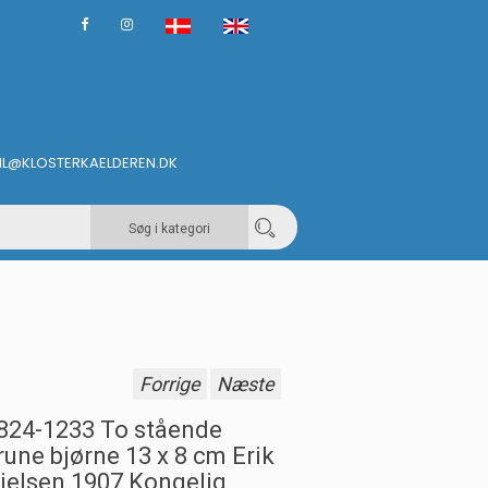
IL@KLOSTERKAELDEREN.DK
Søg i kategori
Forrige
Næste
824-1233 To stående
rune bjørne 13 x 8 cm Erik
ielsen 1907 Kongelig