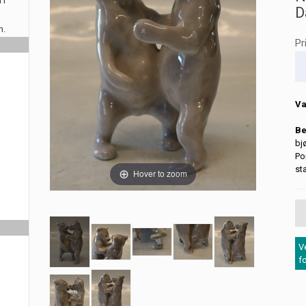
 i
D
m.
Pr
Va
Be
bj
Po
st
Hover to zoom
V
f