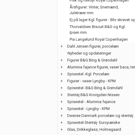
Fisk og havdyr Royal Copenhagen
Årsfigurer: Vinter, Snemænd,
Juletræer mm
Ej på lager Kgl. figurer - Bliv skrevet o
Thorvaldsen Biscuit B&G og Kgl.
Ipsen mm
Pia Langelund Royal Copenhagen
+
Dahl Jensen figurer, porcelæn
Nyheder og opdateringer
+
Figurer B&G Bing & Grøndahl
+
Aluminia fajance figurer, vaser baca, te
+
Spisestel -Kgl. Porcelæn
+
Figurer - vaser Lyngby - KPM
+
Spisestel -B&G Bing & Grøndahl
+
Stentøj B&G Kronjyden Nissen
+
Spisestel - Aluminia fajance
+
Spisestel - Lyngby - KPM
+
Desiree Danmark porcelæn og stentøj
+
Spisestel-Stentøj- Europæiske
+
Glas, Drikkeglass, Holmegaard