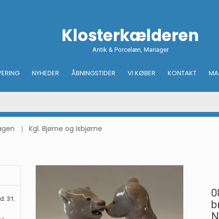
Klosterkælderen
Antik & Porcelæn, Mariager
VERING
NYHEDER
ÅBNINGSTIDER
VI KØBER
KONTAKT
MA
hagen
Kgl. Bjørne og Isbjørne
0
d. 31.
b
N