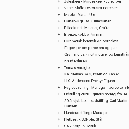
+
Juleskeer - Mindeskeer - Juleuroer
+
Vaser-Skåle-Dekorativt Porcelæn
+
Møbler -Varia - Ure
+
Platter - Kgl. B&G Juleplatter
+
Billedkunst: Malerier, Grafik
+
Bronze, kobber, tin m.m.
+
Europæisk keramik og porcelæn
Fagbøger om porcelæn og glas
Grønlandica - Inuit motiver og kunsth
Knud Kyhn KK
+
Tema oversigter
Kai Nielsen B&G, Ipsen og Kähler
H.C. Andersens Eventyr Figurer
+
Fugleudstilling i Mariager - porcelænsf
+
Udstilling 2020 Figurativ stentøj fra B&
20 års jubilæumsudstilling: Carl Martin
Hansen
+
Hundeudstilling i Mariager
+
Pletbestik Sølvplet Stål
+
Sølv-Korpus-Bestik