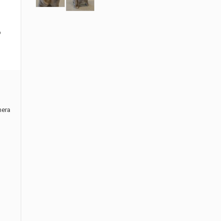
p
nera