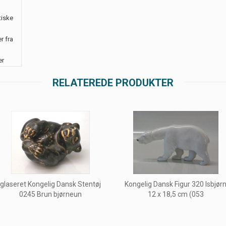
tiske
r fra
er
RELATEREDE PRODUKTER
glaseret Kongelig Dansk Stentøj
Kongelig Dansk Figur 320 Isbjør
0245 Brun bjørneun
12 x 18,5 cm (053