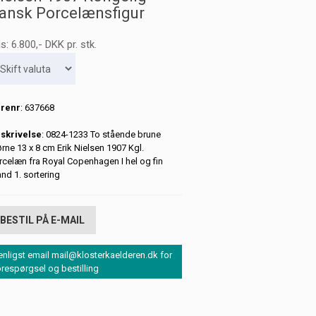
ansk Porcelænsfigur
is:
6.800
,-
DKK
pr. stk.
renr
: 637668
skrivelse
: 0824-1233 To stående brune
ørne 13 x 8 cm Erik Nielsen 1907 Kgl.
rcelæn fra Royal Copenhagen I hel og fin
and 1. sortering
BESTIL PÅ E-MAIL
enligst email mail@klosterkaelderen.dk for
orespørgsel og bestilling