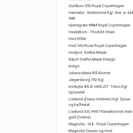
Guldkurv 595 Royal Copenhagen
Henriette - Strøblomst Kgl. Stel. nr 44
448
Hjertegræs #884 Royal Copenhagen
Hvedekorn - Thorkild Olsen
Hvid Riflet
Hvid Vild Rose Royal Copenhagen
Hvidpot, Grethe Meyer
Ildpot Grethe Meyer Design
Indigo
Juliane Marie Blå Blomst
Jægersborg 792 Kgl.
Konkylie ARJE GRIEJST -Triton Kgl.
Spisestel
Liselund (Diana Holstein) Kgl. Spise-
og kaffestel
Liselund (Gl) #947 Kløverblomst med
guld (Creme)
Magnolia - Grå - Royal Copenhagen
Magnolia Classic og Hvid