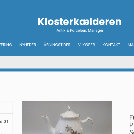
Klosterkælderen
Antik & Porcelæn, Mariager
VERING
NYHEDER
ÅBNINGSTIDER
VI KØBER
KONTAKT
MA
F
d. 31.
P
S