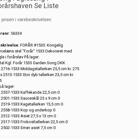
orårshaven Se Liste
 prisen i varebeskrivelsen
renr
: 56334
skrivelse
: FORÅR #1533: Kongelig
rcelæns stel "Forår" 1533 Dekoreret med
le i forårsløv På lager:
tal Kgl. Forår 1533 Garden Song DKK
x 2716-1533 Middagstallerken 25,5 cm kr. 275
 x 2513-1533 Stor dyb tallerken 23,5 cm kr.
5
på lager:
x 2557-1533 Kaffekande 22,5 cm 0
x 2501-1533 Sauceskål 23 x 9 cm 0
x 2519-1533 Kagetallerken 15,5 cm 0
x 2558-1533 Kop og underkop 0
x 2512-1533 Asiet 27,5 x 13 cm 0
x 2517-1533 Frokosttallerken 22,5 cm 0
x 2502-1533 Smør asiet 7,5 cm 0