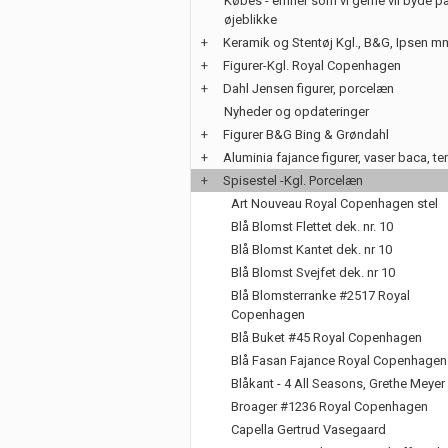
Købes - emner som vi gerne vil byde på
øjeblikke
+
Keramik og Stentøj Kgl., B&G, Ipsen m
+
Figurer-Kgl. Royal Copenhagen
+
Dahl Jensen figurer, porcelæn
Nyheder og opdateringer
+
Figurer B&G Bing & Grøndahl
+
Aluminia fajance figurer, vaser baca, te
+
Spisestel -Kgl. Porcelæn
Art Nouveau Royal Copenhagen stel
Blå Blomst Flettet dek. nr. 10
Blå Blomst Kantet dek. nr 10
Blå Blomst Svejfet dek. nr 10
Blå Blomsterranke #2517 Royal
Copenhagen
Blå Buket #45 Royal Copenhagen
Blå Fasan Fajance Royal Copenhagen
Blåkant - 4 All Seasons, Grethe Meyer
Broager #1236 Royal Copenhagen
Capella Gertrud Vasegaard