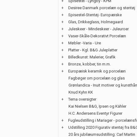
+
Spisestel - Lyngby - KPM
+
Desiree Danmark porcelæn og stentøj
+
Spisestel-Stentøj- Europæiske
+
Glas, Drikkeglass, Holmegaard
+
Juleskeer - Mindeskeer - Juleuroer
+
Vaser-Skåle-Dekorativt Porcelæn
+
Møbler -Varia - Ure
+
Platter - Kgl. B&G Juleplatter
+
Billedkunst: Malerier, Grafik
+
Bronze, kobber, tin m.m.
+
Europæisk keramik og porcelæn
Fagbøger om porcelæn og glas
Grønlandica - Inuit motiver og kunsth
Knud Kyhn KK
+
Tema oversigter
Kai Nielsen B&G, Ipsen og Kähler
H.C. Andersens Eventyr Figurer
+
Fugleudstilling i Mariager - porcelænsf
+
Udstilling 2020 Figurativ stentøj fra B&
20 års jubilæumsudstilling: Carl Martin