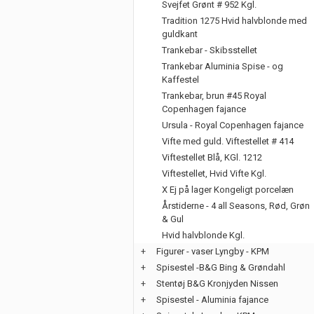
Svejfet Grønt # 952 Kgl.
Tradition 1275 Hvid halvblonde med
guldkant
Trankebar - Skibsstellet
Trankebar Aluminia Spise - og
Kaffestel
Trankebar, brun #45 Royal
Copenhagen fajance
Ursula - Royal Copenhagen fajance
Vifte med guld. Viftestellet # 414
Viftestellet Blå, KGl. 1212
Viftestellet, Hvid Vifte Kgl.
X Ej på lager Kongeligt porcelæn
Årstiderne - 4 all Seasons, Rød, Grøn
& Gul
Hvid halvblonde Kgl.
+
Figurer - vaser Lyngby - KPM
+
Spisestel -B&G Bing & Grøndahl
+
Stentøj B&G Kronjyden Nissen
+
Spisestel - Aluminia fajance