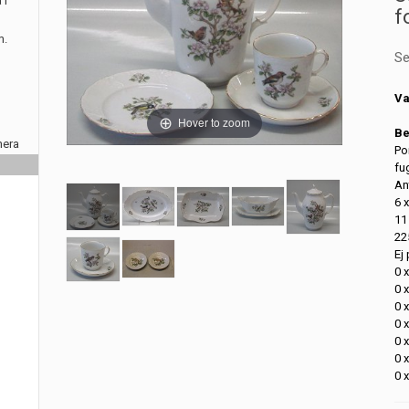
 i
f
m.
Se
Va
Hover to zoom
Be
nera
Po
fug
An
6 
11
22
Ej 
0 
0 
0 
0 
0 
0 
0 