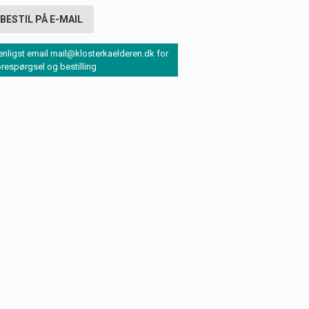
BESTIL PÅ E-MAIL
enligst email mail@klosterkaelderen.dk for
orespørgsel og bestilling