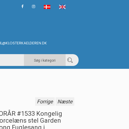
IL@KLOSTERKAELDEREN.DK
Søg i kategori
Forrige
Næste
ORÅR #1533 Kongelig
orcelæns stel Garden
ong Fuglesang i