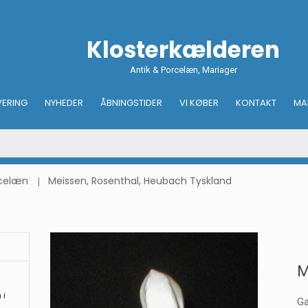
Klosterkælderen
Antik & Porcelæn, Mariager
VERING
NYHEDER
ÅBNINGSTIDER
VI KØBER
KONTAKT
MA
rcelæn
Meissen, Rosenthal, Heubach Tyskland
M
 i
Ga