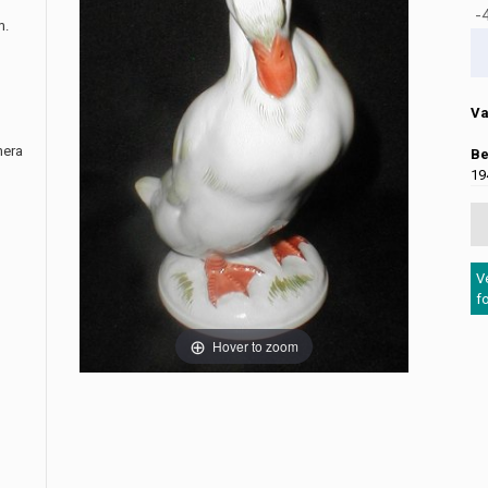
-4
m.
Va
nera
Be
19
V
f
Hover to zoom