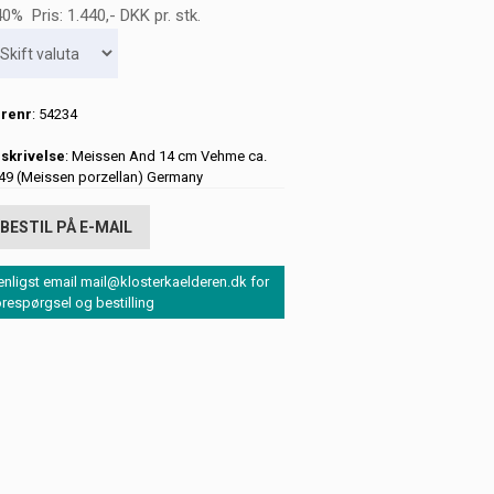
0% Pris:
1.440
,-
DKK
pr. stk.
renr
: 54234
skrivelse
: Meissen And 14 cm Vehme ca.
49 (Meissen porzellan) Germany
BESTIL PÅ E-MAIL
enligst email mail@klosterkaelderen.dk for
orespørgsel og bestilling