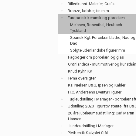
+
Billedkunst: Malerier, Grafik
+
Bronze, kobber, tin m.m.
+
Europæisk keramik og porcelæn
Meissen, Rosenthal, Heubach
Tyskland
Spansk Kgl. Porcelæn Lladro, Nao og
Dao
Solgte udenlandske figurer mm
Fagbøger om porcelæn og glas
Grønlandica - Inuit motiver og kunsth
Knud Kyhn KK
+
Tema oversigter
Kai Nielsen B&G, Ipsen og Kähler
H.C. Andersens Eventyr Figurer
+
Fugleudstilling i Mariager - porcelænsf
+
Udstilling 2020 Figurativ stentøj fra B&
20 års jubilæumsudstilling: Carl Martin
Hansen
+
Hundeudstilling i Mariager
+
Pletbestik Sølvplet Stål