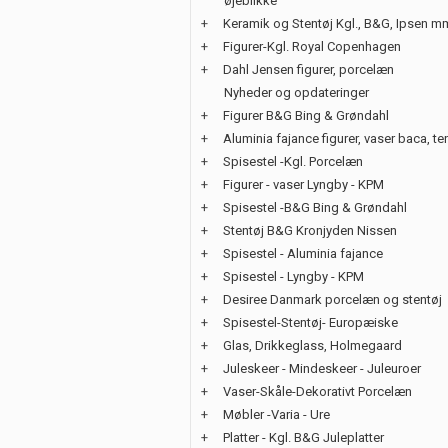
øjeblikke
+
Keramik og Stentøj Kgl., B&G, Ipsen m
+
Figurer-Kgl. Royal Copenhagen
+
Dahl Jensen figurer, porcelæn
Nyheder og opdateringer
+
Figurer B&G Bing & Grøndahl
+
Aluminia fajance figurer, vaser baca, te
+
Spisestel -Kgl. Porcelæn
+
Figurer - vaser Lyngby - KPM
+
Spisestel -B&G Bing & Grøndahl
+
Stentøj B&G Kronjyden Nissen
+
Spisestel - Aluminia fajance
+
Spisestel - Lyngby - KPM
+
Desiree Danmark porcelæn og stentøj
+
Spisestel-Stentøj- Europæiske
+
Glas, Drikkeglass, Holmegaard
+
Juleskeer - Mindeskeer - Juleuroer
+
Vaser-Skåle-Dekorativt Porcelæn
+
Møbler -Varia - Ure
+
Platter - Kgl. B&G Juleplatter