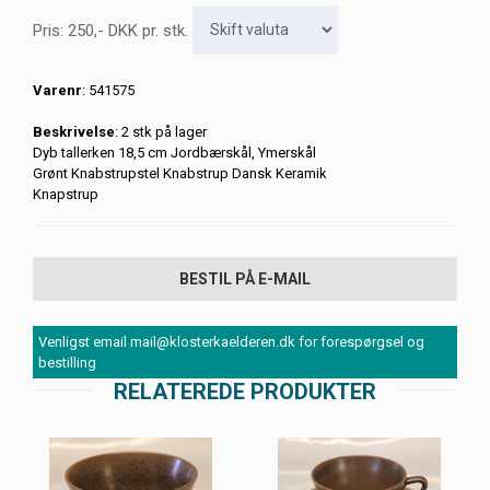
Pris:
250
,-
DKK
pr. stk.
Varenr
: 541575
Beskrivelse
: 2 stk på lager
Dyb tallerken 18,5 cm Jordbærskål, Ymerskål
Grønt Knabstrupstel Knabstrup Dansk Keramik
Knapstrup
BESTIL PÅ E-MAIL
Venligst email mail@klosterkaelderen.dk for forespørgsel og
bestilling
RELATEREDE PRODUKTER