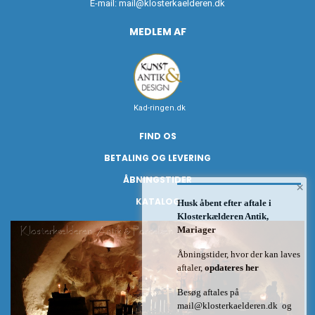
E-mail:
mail@klosterkaelderen.dk
MEDLEM AF
Kad-ringen.dk
FIND OS
BETALING OG LEVERING
ÅBNINGSTIDER
×
KATALOG
Husk åbent efter aftale i
Klosterkælderen Antik,
Mariager
Åbningstider, hvor der kan laves
aftaler,
opdateres her
Besøg aftales på
mail@klosterkaelderen.dk
og