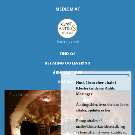
MEDLEM AF
Kad-ringen.dk
FIND OS
BETALING OG LEVERING
ÅBNINGSTIDER
×
KATALOG
Husk åbent efter aftale i
Klosterkælderen Antik,
Mariager
Åbningstider, hvor der kan laves
aftaler,
opdateres her
Besøg aftales på
mail@klosterkaelderen.dk
og
vi henstiller til vores kunder at