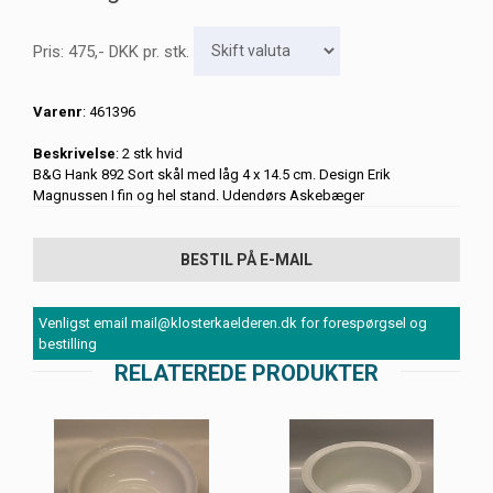
Pris:
475
,-
DKK
pr. stk.
Varenr
: 461396
Beskrivelse
: 2 stk hvid
B&G Hank 892 Sort skål med låg 4 x 14.5 cm. Design Erik
Magnussen I fin og hel stand. Udendørs Askebæger
BESTIL PÅ E-MAIL
Venligst email mail@klosterkaelderen.dk for forespørgsel og
bestilling
RELATEREDE PRODUKTER