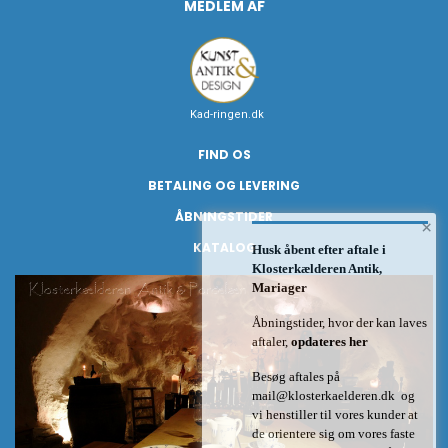
MEDLEM AF
Kad-ringen.dk
FIND OS
BETALING OG LEVERING
ÅBNINGSTIDER
×
KATALOG
Husk åbent efter aftale i
Klosterkælderen Antik,
Mariager
Åbningstider, hvor der kan laves
aftaler,
opdateres her
Besøg aftales på
mail@klosterkaelderen.dk
og
vi henstiller til vores kunder at
de orientere sig om vores faste