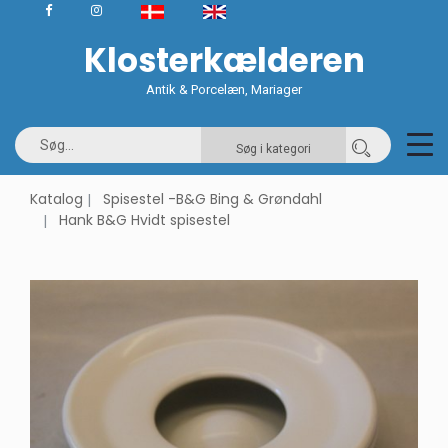
Klosterkælderen
Antik & Porcelæn, Mariager
Søg i kategori
Katalog
Spisestel -B&G Bing & Grøndahl
Hank B&G Hvidt spisestel