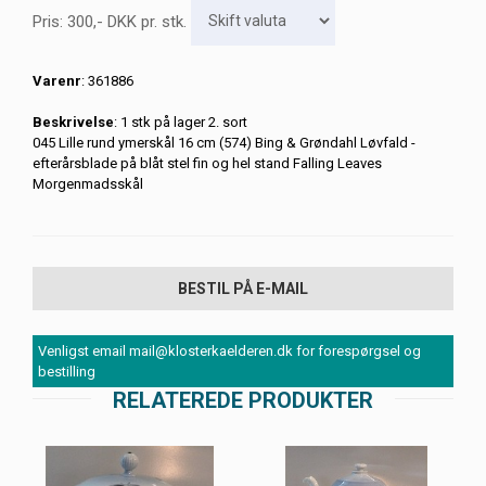
Pris:
300
,-
DKK
pr. stk.
Varenr
: 361886
Beskrivelse
: 1 stk på lager 2. sort
045 Lille rund ymerskål 16 cm (574) Bing & Grøndahl Løvfald -
efterårsblade på blåt stel fin og hel stand Falling Leaves
Morgenmadsskål
BESTIL PÅ E-MAIL
Venligst email mail@klosterkaelderen.dk for forespørgsel og
bestilling
RELATEREDE PRODUKTER