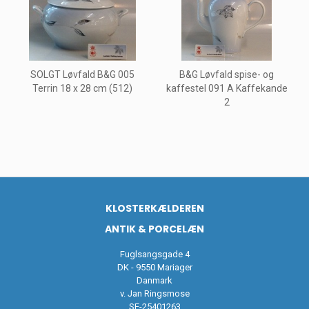
SOLGT Løvfald B&G 005
B&G Løvfald spise- og
Terrin 18 x 28 cm (512)
kaffestel 091 A Kaffekande
2
KLOSTERKÆLDEREN
ANTIK & PORCELÆN
Fuglsangsgade 4
DK - 9550 Mariager
Danmark
v. Jan Ringsmose
SE-25401263