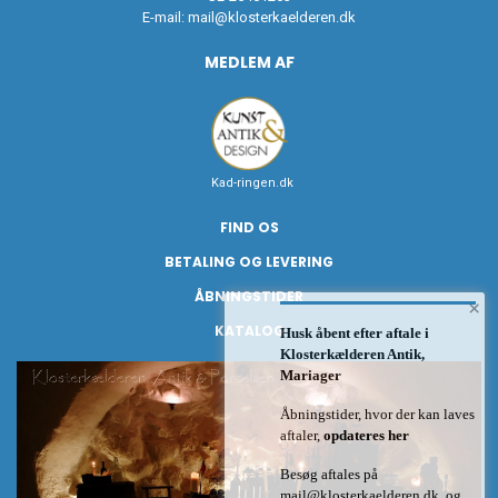
E-mail:
mail@klosterkaelderen.dk
MEDLEM AF
Kad-ringen.dk
FIND OS
BETALING OG LEVERING
ÅBNINGSTIDER
×
KATALOG
Husk åbent efter aftale i
Klosterkælderen Antik,
Mariager
Åbningstider, hvor der kan laves
aftaler,
opdateres her
Besøg aftales på
mail@klosterkaelderen.dk
og