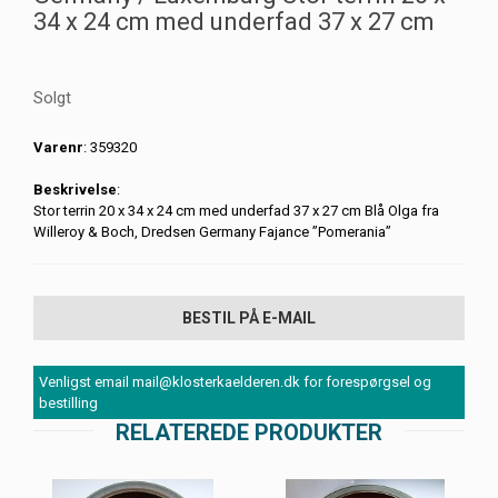
34 x 24 cm med underfad 37 x 27 cm
Solgt
Varenr
: 359320
Beskrivelse
:
Stor terrin 20 x 34 x 24 cm med underfad 37 x 27 cm Blå Olga fra
Willeroy & Boch, Dredsen Germany Fajance ”Pomerania”
BESTIL PÅ E-MAIL
Venligst email mail@klosterkaelderen.dk for forespørgsel og
bestilling
RELATEREDE PRODUKTER