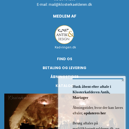
E-mail:
mail@klosterkaelderen.dk
MEDLEM AF
Kad-ringen.dk
FIND OS
BETALING OG LEVERING
ÅBNINGSTIDER
×
KATALOG
Husk åbent efter aftale i
Klosterkælderen Antik,
Mariager
Åbningstider, hvor der kan laves
aftaler,
opdateres her
Besøg aftales på
mail@klosterkaelderen.dk
og