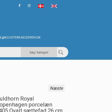
IL@KLOSTERKAELDEREN.DK
Søg i kategori
Næste
uldhorn Royal
openhagen porcelæn
405 Ovalt sættefad 26 cm