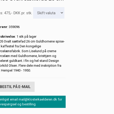
is:
475
,-
DKK
pr. stk.
renr
: 359096
skrivelse
: 1 stk på lager
05 Ovalt sættefad 26 cm Guldhornene spise-
 kaffestel fra Den kongelige
rcelænsfabrik. Som Liselund på creme
rcelæn med Guldhornene, kristtjørn og
seleret guldkant. I fin og hel stand Design
orkild Olsen. Flere dele med inskription fra
C. Hempel 1940 - 1950.
BESTIL PÅ E-MAIL
enligst email mail@klosterkaelderen.dk for
orespørgsel og bestilling