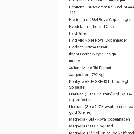
Guldkurv 595 Royal Copenhagen
Henriette - Strøblomst Kgl. Stel. nr 44
448
Hjertegræs #884 Royal Copenhagen
Hvedekorn - Thorkild Olsen
Hvid Riflet
Hvid Vild Rose Royal Copenhagen
Hvidpot, Grethe Meyer
Ildpot Grethe Meyer Design
Indigo
Juliane Marie Blå Blomst
Jægersborg 792 Kgl.
Konkylie ARJE GRIEJST -Triton Kgl.
Spisestel
Liselund (Diana Holstein) Kgl. Spise-
og kaffestel
Liselund (Gl) #947 Kløverblomst med
guld (Creme)
Magnolia - Grå - Royal Copenhagen
Magnolia Classic og Hvid
Magnolia, Blå Kgl. Spise- og kaffestel