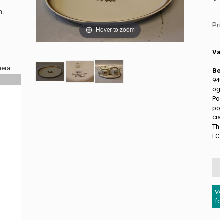
m.
Pr
Hover to zoom
Va
nera
Be
94
og
Po
po
ci
Th
I.
V
f