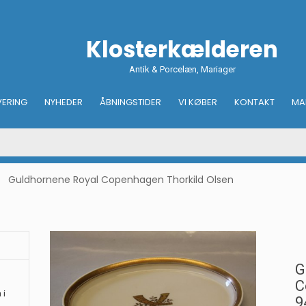
Klosterkælderen
Antik & Porcelæn, Mariager
VERING
NYHEDER
ÅBNINGSTIDER
VI KØBER
KONTAKT
MA
Guldhornene Royal Copenhagen Thorkild Olsen
G
C
 i
9