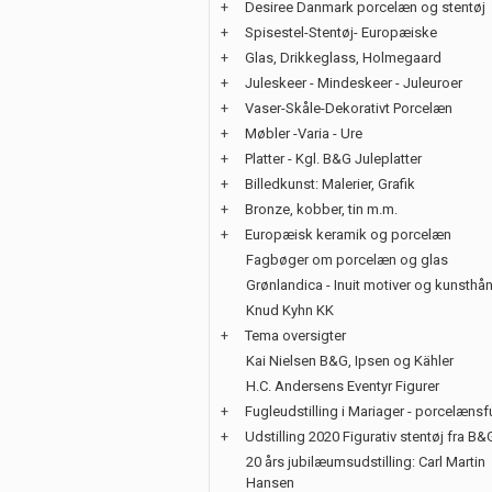
+
Desiree Danmark porcelæn og stentøj
+
Spisestel-Stentøj- Europæiske
+
Glas, Drikkeglass, Holmegaard
+
Juleskeer - Mindeskeer - Juleuroer
+
Vaser-Skåle-Dekorativt Porcelæn
+
Møbler -Varia - Ure
+
Platter - Kgl. B&G Juleplatter
+
Billedkunst: Malerier, Grafik
+
Bronze, kobber, tin m.m.
+
Europæisk keramik og porcelæn
Fagbøger om porcelæn og glas
Grønlandica - Inuit motiver og kunsth
Knud Kyhn KK
+
Tema oversigter
Kai Nielsen B&G, Ipsen og Kähler
H.C. Andersens Eventyr Figurer
+
Fugleudstilling i Mariager - porcelænsf
+
Udstilling 2020 Figurativ stentøj fra B&
20 års jubilæumsudstilling: Carl Martin
Hansen