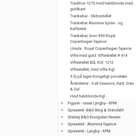
Tradition 1275 Hvid halvblonde med
guldkant
Trankebar - Skibsstellet
Trankebar Aluminia Spise - og
Kaffestel
Trankebar, brun #45 Royal
Copenhagen fajance
Ursula - Royal Copenhagen fajance
Vifte med guld. Viftestellet # 414
Viftestellet Blå, KGl. 1212
Viftestellet, Hvid Vifte Kgl.
X Ej på lager Kongeligt porcelæn
Årstiderne - 4 all Seasons, Rød, Grøn
& Gul
Hvid halvblonde Kgl.
+
Figurer - vaser Lyngby - KPM
+
Spisestel -B&G Bing & Grøndahl
+
Stentøj B&G Kronjyden Nissen
+
Spisestel - Aluminia fajance
+
Spisestel - Lyngby - KPM