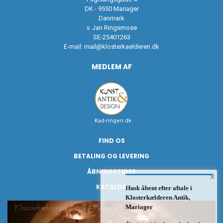
DK - 9550 Mariager
Danmark
v. Jan Ringsmose
SE-25401263
E-mail:
mail@klosterkaelderen.dk
MEDLEM AF
Kad-ringen.dk
FIND OS
BETALING OG LEVERING
ÅBNINGSTIDER
×
KATALOG
Husk åbent efter aftale i
Klosterkælderen Antik,
Mariager