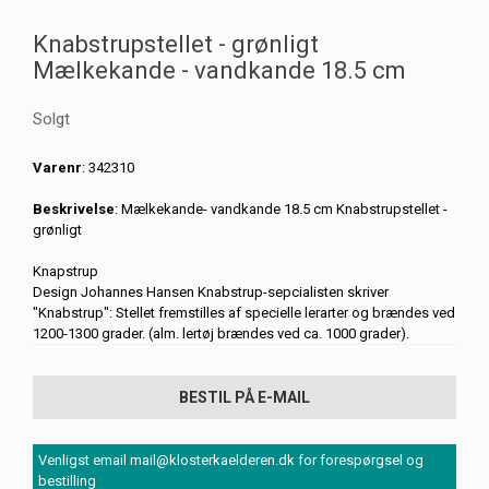
Knabstrupstellet - grønligt
Mælkekande - vandkande 18.5 cm
Solgt
Varenr
: 342310
Beskrivelse
: Mælkekande- vandkande 18.5 cm Knabstrupstellet -
grønligt
Knapstrup
Design Johannes Hansen Knabstrup-sepcialisten skriver
"Knabstrup": Stellet fremstilles af specielle lerarter og brændes ved
1200-1300 grader. (alm. lertøj brændes ved ca. 1000 grader).
BESTIL PÅ E-MAIL
Venligst email mail@klosterkaelderen.dk for forespørgsel og
bestilling