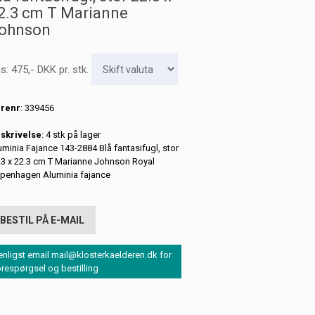
2.3 cm T Marianne
ohnson
is:
475
,-
DKK
pr. stk.
renr
: 339456
skrivelse
: 4 stk på lager
uminia Fajance 143-2884 Blå fantasifugl, stor
.3 x 22.3 cm T Marianne Johnson Royal
penhagen Aluminia fajance
BESTIL PÅ E-MAIL
enligst email mail@klosterkaelderen.dk for
orespørgsel og bestilling