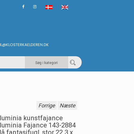
IL@KLOSTERKAELDEREN.DK
Søg i kategori
Forrige
Næste
luminia kunstfajance
luminia Fajance 143-2884
lå fantasifugl, stor 22.3 x