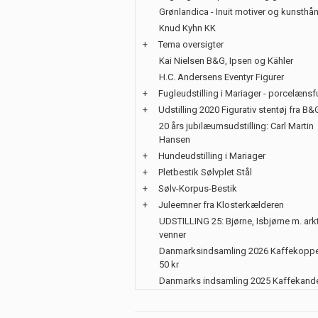
Grønlandica - Inuit motiver og kunsth
Knud Kyhn KK
+
Tema oversigter
Kai Nielsen B&G, Ipsen og Kähler
H.C. Andersens Eventyr Figurer
+
Fugleudstilling i Mariager - porcelænsf
+
Udstilling 2020 Figurativ stentøj fra B&
20 års jubilæumsudstilling: Carl Martin
Hansen
+
Hundeudstilling i Mariager
+
Pletbestik Sølvplet Stål
+
Sølv-Korpus-Bestik
+
Juleemner fra Klosterkælderen
UDSTILLING 25: Bjørne, Isbjørne m. ark
venner
Danmarksindsamling 2026 Kaffekoppe
50 kr
Danmarks indsamling 2025 Kaffekand