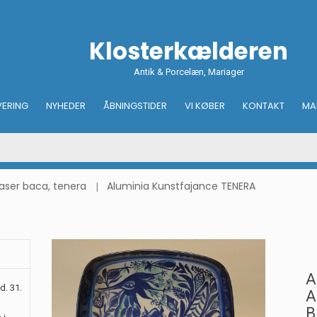
Klosterkælderen
Antik & Porcelæn, Mariager
VERING
NYHEDER
ÅBNINGSTIDER
VI KØBER
KONTAKT
MA
vaser baca, tenera
Aluminia Kunstfajance TENERA
A
d. 31.
A
B