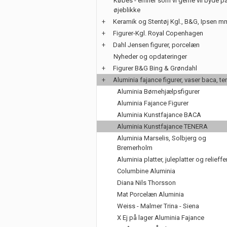
Købes - emner som vi gerne vil byde på
øjeblikke
+
Keramik og Stentøj Kgl., B&G, Ipsen m
+
Figurer-Kgl. Royal Copenhagen
+
Dahl Jensen figurer, porcelæn
Nyheder og opdateringer
+
Figurer B&G Bing & Grøndahl
+
Aluminia fajance figurer, vaser baca, te
Aluminia Børnehjælpsfigurer
Aluminia Fajance Figurer
Aluminia Kunstfajance BACA
Aluminia Kunstfajance TENERA
Aluminia Marselis, Solbjerg og
Bremerholm
Aluminia platter, juleplatter og relieffe
Columbine Aluminia
Diana Nils Thorsson
Mat Porcelæn Aluminia
Weiss - Malmer Trina - Siena
X Ej på lager Aluminia Fajance