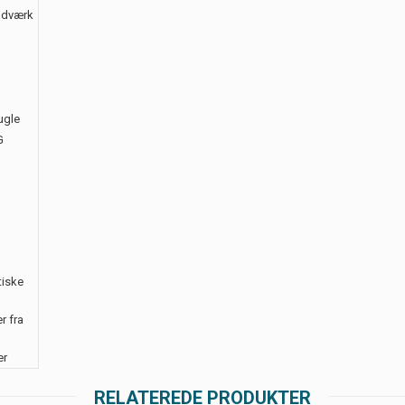
åndværk
ugle
G
tiske
r fra
er
RELATEREDE PRODUKTER