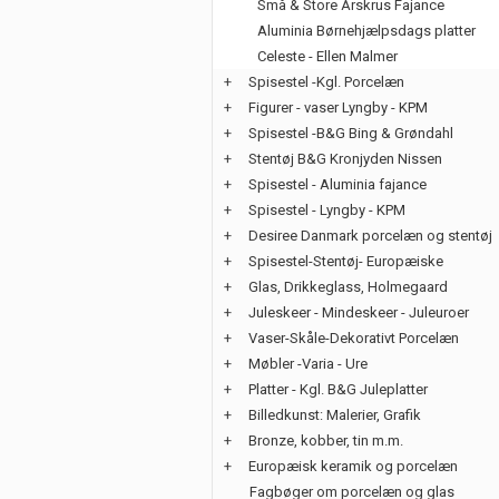
Små & Store Årskrus Fajance
Aluminia Børnehjælpsdags platter
Celeste - Ellen Malmer
+
Spisestel -Kgl. Porcelæn
+
Figurer - vaser Lyngby - KPM
+
Spisestel -B&G Bing & Grøndahl
+
Stentøj B&G Kronjyden Nissen
+
Spisestel - Aluminia fajance
+
Spisestel - Lyngby - KPM
+
Desiree Danmark porcelæn og stentøj
+
Spisestel-Stentøj- Europæiske
+
Glas, Drikkeglass, Holmegaard
+
Juleskeer - Mindeskeer - Juleuroer
+
Vaser-Skåle-Dekorativt Porcelæn
+
Møbler -Varia - Ure
+
Platter - Kgl. B&G Juleplatter
+
Billedkunst: Malerier, Grafik
+
Bronze, kobber, tin m.m.
+
Europæisk keramik og porcelæn
Fagbøger om porcelæn og glas