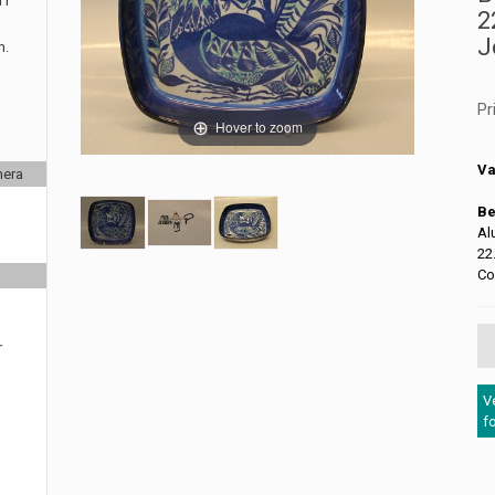
 i
2
J
m.
Pr
Hover to zoom
Va
nera
Be
Al
22
Co
r
V
f